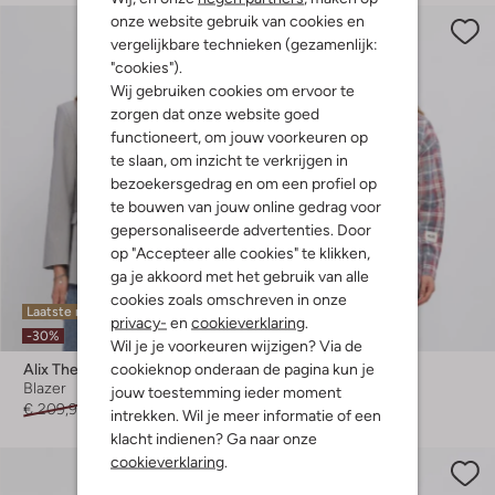
onze website gebruik van cookies en
vergelijkbare technieken (gezamenlijk:
"cookies").
Wij gebruiken cookies om ervoor te
zorgen dat onze website goed
functioneert, om jouw voorkeuren op
te slaan, om inzicht te verkrijgen in
bezoekersgedrag en om een profiel op
te bouwen van jouw online gedrag voor
gepersonaliseerde advertenties. Door
op "Accepteer alle cookies" te klikken,
ga je akkoord met het gebruik van alle
cookies zoals omschreven in onze
Laatste maten
Laatste item
privacy-
en
cookieverklaring
.
-30%
-30%
Wil je je voorkeuren wijzigen? Via de
cookieknop onderaan de pagina kun je
Alix The Label
Alix The Label
Blazer
Mini jurk
jouw toestemming ieder moment
€ 209,99
€ 146,99
€ 159,99
€ 111,99
intrekken. Wil je meer informatie of een
klacht indienen? Ga naar onze
cookieverklaring
.