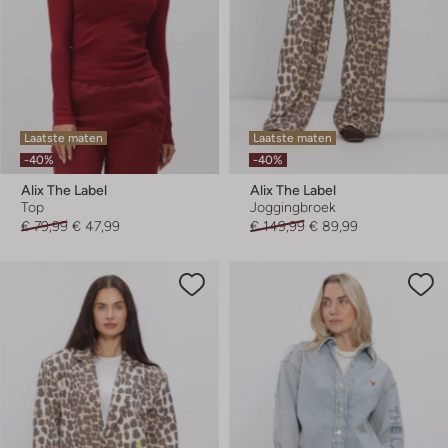
Laatste maten
Laatste maten
-40%
-40%
Alix The Label
Alix The Label
Top
Joggingbroek
€ 79,99
€ 47,99
€ 149,99
€ 89,99