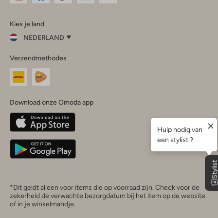
Omoda
Omoda
Omoda
Omoda
Omoda
Kies je land
Instagram
Facebook
TikTok
LinkedIn
YouTube
NEDERLAND
Kies
Verzendmethodes
je
Sluit
land
Nederland
België
(Nederlands)
Download onze Omoda app
Belgique
(Français)
Deutschland
*Dit geldt alleen voor items die op voorraad zijn. Check voor de
zekerheid de verwachte bezorgdatum bij het item op de website
of in je winkelmandje.