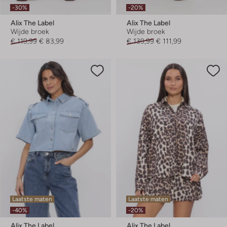
-30%
-20%
Alix The Label
Alix The Label
Wijde broek
Wijde broek
€ 119,99
€ 83,99
€ 139,99
€ 111,99
Laatste maten
Laatste maten
-40%
-20%
Alix The Label
Alix The Label