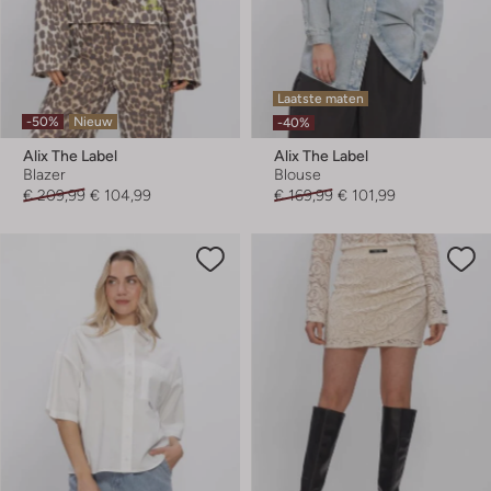
Laatste maten
-50%
Nieuw
-40%
Alix The Label
Alix The Label
Blazer
Blouse
€ 209,99
€ 104,99
€ 169,99
€ 101,99