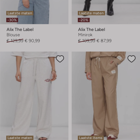
Laatste maten
Laatste maten
-30%
-20%
Alix The Label
Alix The Label
Blouse
Minirok
€ 129,99
€ 90,99
€ 109,99
€ 87,99
Laatste maten
Laatste items