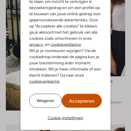
te slaan, om inzicht te verkrijgen in
bezoekersgedrag en om een profiel op
te bouwen van jouw online gedrag voor
gepersonaliseerde advertenties. Door
op "Accepteer alle cookies" te klikken,
ga je akkoord met het gebruik van alle
cookies zoals omschreven in onze
privacy-
en
cookieverklaring
.
Wil je je voorkeuren wijzigen? Via de
cookieknop onderaan de pagina kun je
jouw toestemming ieder moment
intrekken. Wil je meer informatie of een
klacht indienen? Ga naar onze
cookieverklaring
.
Modström
Top
€ 29,95
Accepteren
Weigeren
+ meer kleuren
Ontdek de look
Cookie-instellingen