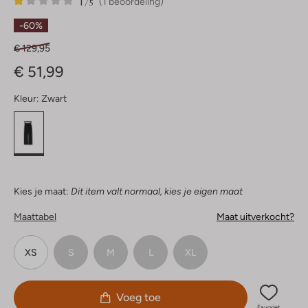
1
1
1
/5
(1 beoordeling)
Ster
-60%
€ 129,95
€ 51,99
Kleur:
Zwart
Kies je maat:
Dit item valt normaal, kies je eigen maat
Maattabel
Maat uitverkocht?
XS
S
M
L
XL
Voeg toe
Favoriet