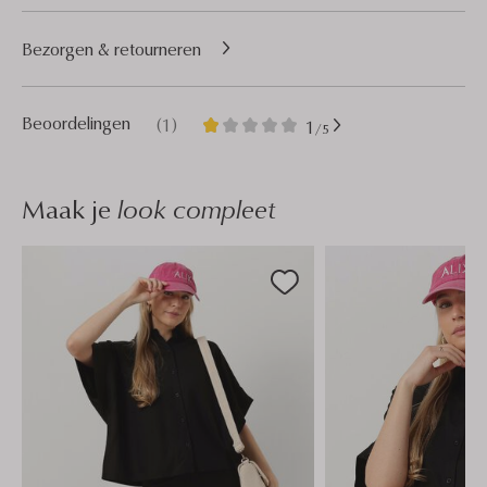
Bezorgen & retourneren
1
1
Beoordelingen
(1)
1
/5
Ster
Maak je
look compleet