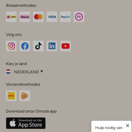
Betaalmethodes
Volg ons
Omoda
Omoda
Omoda
Omoda
Omoda
Kies je land
Instagram
Facebook
TikTok
LinkedIn
YouTube
NEDERLAND
Kies
Verzendmethodes
je
Sluit
land
Nederland
België
(Nederlands)
Download onze Omoda app
Belgique
(Français)
Deutschland