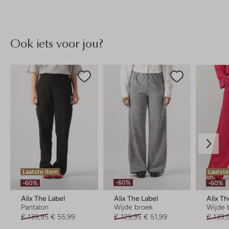
Ook iets voor jou?
Laatste item
Laatst
-60%
-60%
-60%
Alix The Label
Alix The Label
Alix Th
Pantalon
Wijde broek
Wijde 
€ 139,95
€ 55,99
€ 129,95
€ 51,99
€ 139,