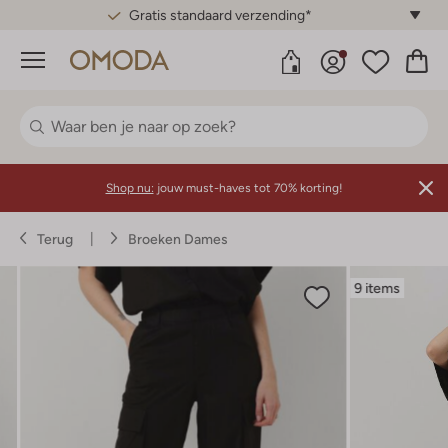
Gratis standaard verzending*
Menu
Shop nu:
jouw must-haves tot 70% korting!
Terug
Broeken Dames
9 items