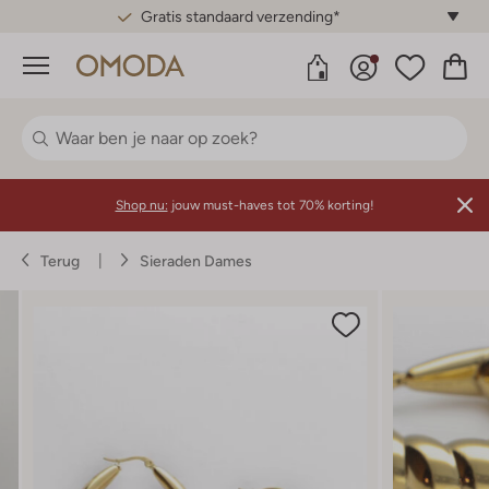
Gratis standaard verzending*
Menu
Shop nu:
jouw must-haves tot 70% korting!
Terug
Sieraden Dames