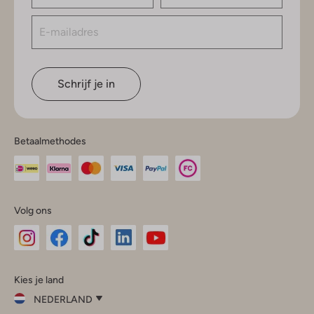
Schrijf je in
Betaalmethodes
Volg ons
Omoda
Omoda
Omoda
Omoda
Omoda
Kies je land
Instagram
Facebook
TikTok
LinkedIn
YouTube
NEDERLAND