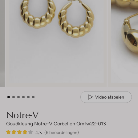
Video afspelen
Notre-V
Goudkleurig Notre-V Oorbellen Omfw22-013
4
6
4
/5
(6 beoordelingen)