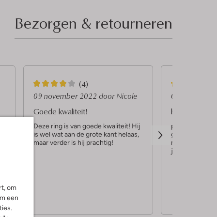
Bezorgen & retourneren
4
4
(4)
S
S
09 november 2022
door Nicole
07 februari 
t
t
Goede kwaliteit!
helemaaal leu
e
e
Deze ring is van goede kwaliteit! Hij
prachtige ring,
is wel wat aan de grote kant helaas,
groot dus ik m
r
r
maar verder is hij prachtig!
middelvinger d
r
r
juist leuk.
e
e
n
n
rt, om
om een
ies.