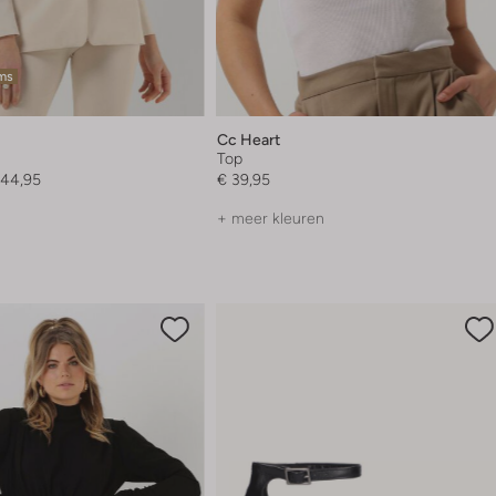
ems
Cc Heart
Top
144,95
€ 39,95
+ meer kleuren