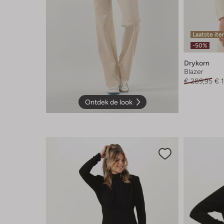
Laatste it
-50%
Drykorn
Blazer
€ 289,95
€ 
Ontdek de look