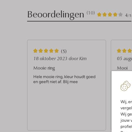
Beoordelingen
(10)
10
4
4
/5
Sterren
5
5
(5)
S
S
18 oktober 2023
door Kim
05 aug
t
t
Mooie ring
Mooi
e
e
Hele mooie ring, kleur houdt goed
Draag h
en geeft niet af. Blij mee
mijn rin
r
r
r
r
e
e
Wij, e
n
n
vergel
Wij ge
jouw v
profie