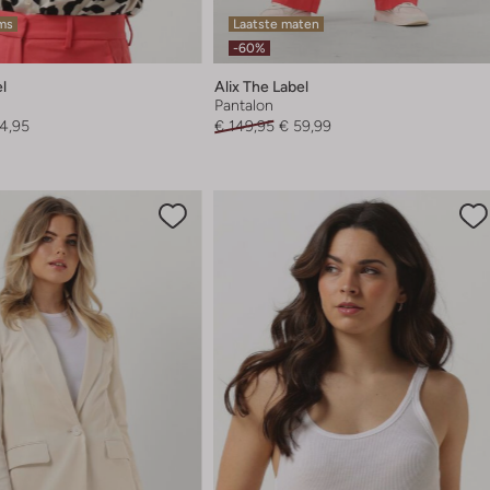
ems
Laatste maten
-60%
el
Alix The Label
Pantalon
4,95
€ 149,95
€ 59,99