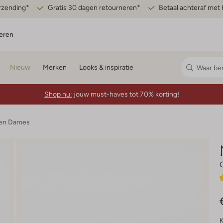
erzending*
Gratis 30 dagen retourneren*
Betaal achteraf met 
eren
Nieuw
Merken
Looks & inspiratie
Shop nu:
jouw must-haves tot 70% korting!
den Dames
K