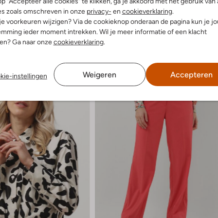
p "Accepteer alle cookies" te klikken, ga je akkoord met het gebruik van 
es zoals omschreven in onze
privacy-
en
cookieverklaring
.
 je voorkeuren wijzigen? Via de cookieknop onderaan de pagina kun je j
mming ieder moment intrekken. Wil je meer informatie of een klacht
nen? Ga naar onze
cookieverklaring
.
Weigeren
Accepteren
kie-instellingen