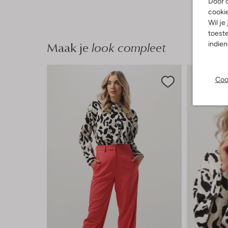
Door o
cooki
Wil je
toeste
Maak je
look compleet
indie
Coo