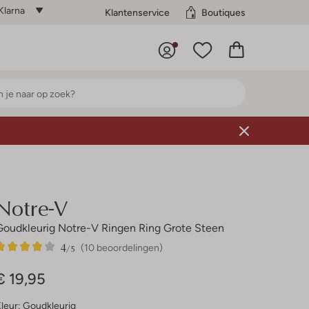
Klarna
Klantenservice
Boutiques
Notre-V
Goudkleurig Notre-V Ringen Ring Grote Steen
4
10
4
/5
(10 beoordelingen)
Sterren
€ 19,95
leur:
Goudkleurig