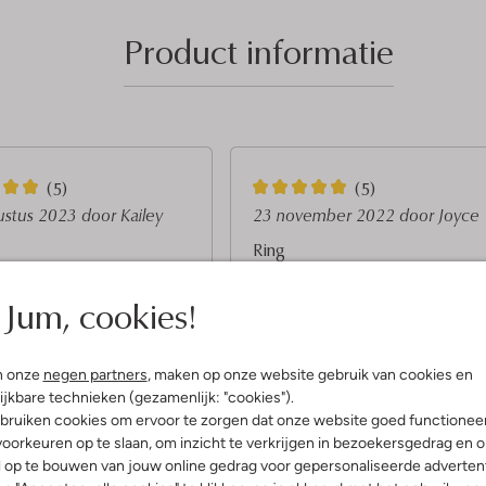
Product informatie
5
(5)
(5)
S
ustus 2023
door Kailey
23 november 2022
door Joyce
t
Ring
e
en iedere dag! Past mooi om
Mooie ring! Beetje een stoere look
Jum, cookies!
gvinger! Kwaliteit is mooi!
maar toch ook heel netjes!
r
r
e
n onze
negen partners
, maken op onze website gebruik van cookies en
n
ijkbare technieken (gezamenlijk: "cookies").
bruiken cookies om ervoor te zorgen dat onze website goed functionee
oorkeuren op te slaan, om inzicht te verkrijgen in bezoekersgedrag en 
l op te bouwen van jouw online gedrag voor gepersonaliseerde advertent