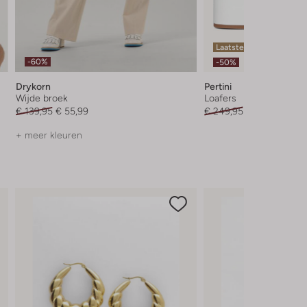
Laatste items
-60%
-50%
Drykorn
Pertini
Wijde broek
Loafers
€ 139,95
€ 55,99
€ 249,95
€ 124,99
+ meer kleuren