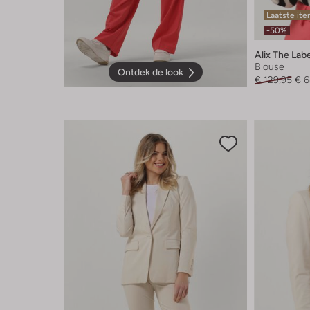
Laatste it
-50%
Alix The Lab
Blouse
Ontdek de look
€ 129,95
€ 6