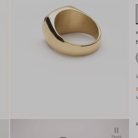
K
M
V
S
V
R
Pauze