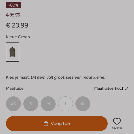
Sterren
-60%
€ 59,95
€ 23,99
Kleur:
Groen
Kies je maat:
Dit item valt groot, kies een maat kleiner
Maattabel
Maat uitverkocht?
XS
S
M
L
XL
Voeg toe
Favoriet