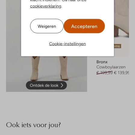
cookieverklaring
.
Accepteren
Weigeren
Cookie-instellingen
Laatste items
-30%
Bronx
Cowboylaarzen
€ 199,99
€ 139,99
Ontdek de look
Ook iets voor jou?