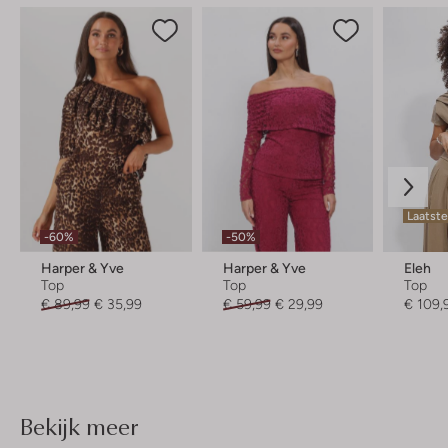
Laatste
-60%
-50%
Harper & Yve
Harper & Yve
Eleh
Top
Top
Top
€ 89,99
€ 35,99
€ 59,99
€ 29,99
€ 109,
Bekijk meer