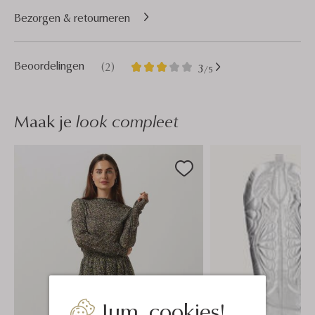
Bezorgen & retourneren
2
3
Beoordelingen
(2)
3
/5
Sterren
Maak je
look compleet
Jum, cookies!