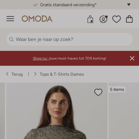
Gratis standaard verzending*
Menu
Shop nu:
jouw must-haves tot 70% korting!
Terug
Tops & T-Shirts Dames
5 items