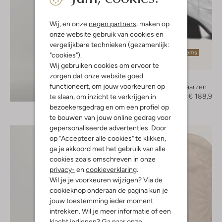
Wij, en onze
negen partners
, maken op
onze website gebruik van cookies en
vergelijkbare technieken (gezamenlijk:
Laatste items
"cookies").
-30%
Wij gebruiken cookies om ervoor te
zorgen dat onze website goed
Bronx
functioneert, om jouw voorkeuren op
Cowboylaarzen
Ontdek de look
€ 269,95
€ 188,95
te slaan, om inzicht te verkrijgen in
bezoekersgedrag en om een profiel op
te bouwen van jouw online gedrag voor
gepersonaliseerde advertenties. Door
op "Accepteer alle cookies" te klikken,
ga je akkoord met het gebruik van alle
cookies zoals omschreven in onze
privacy-
en
cookieverklaring
.
Wil je je voorkeuren wijzigen? Via de
cookieknop onderaan de pagina kun je
jouw toestemming ieder moment
intrekken. Wil je meer informatie of een
klacht indienen? Ga naar onze