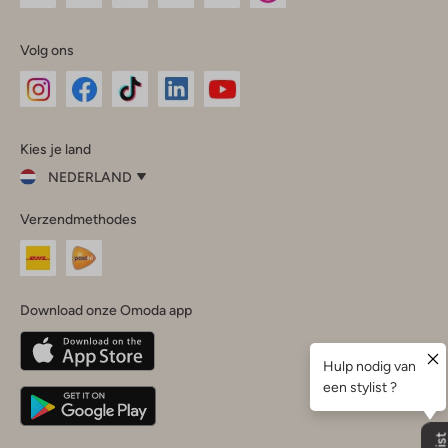
Volg ons
Omoda
Omoda
Omoda
Omoda
Omoda
Kies je land
Instagram
Facebook
TikTok
LinkedIn
YouTube
NEDERLAND
Kies
Verzendmethodes
je
Sluit
land
Nederland
België
(Nederlands)
Download onze Omoda app
Belgique
(Français)
Deutschland