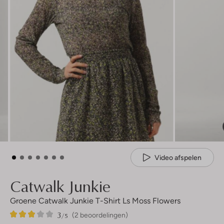
Video afspelen
Catwalk Junkie
Groene Catwalk Junkie T-Shirt Ls Moss Flowers
3
2
3
/5
(2 beoordelingen)