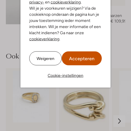
privacy-
en
cookieverklaring
.
-50%
Wil je je voorkeuren wijzigen? Via de
Omoda
cookieknop onderaan de pagina kun je
Cowboylaarzen
Ontdek de look
jouw toestemming ieder moment
€ 219,95
€ 109,99
intrekken. Wil je meer informatie of een
klacht indienen? Ga naar onze
cookieverklaring
.
Ook iets voor jou?
Accepteren
Weigeren
Cookie-instellingen