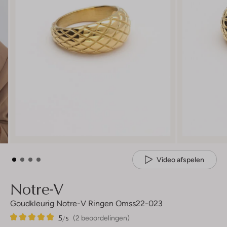
Video afspelen
Notre-V
Goudkleurig Notre-V Ringen Omss22-023
5
2
5
/5
(2 beoordelingen)