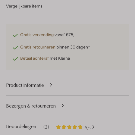
Vergelijkbare items
Gratis verzending
vanaf €75,-
Gratis retourneren
binnen 30 dagen*
Betaal achteraf
met Klarna
Product informatie
Bezorgen & retourneren
2
5
Beoordelingen
(2)
5
/5
Sterren