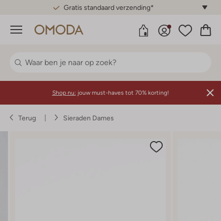
Gratis standaard verzending*
Menu
Shop nu:
jouw must-haves tot 70% korting!
Terug
Sieraden Dames