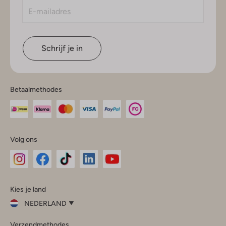
Schrijf je in
Betaalmethodes
Volg ons
Omoda
Omoda
Omoda
Omoda
Omoda
Kies je land
Instagram
Facebook
TikTok
LinkedIn
YouTube
NEDERLAND
Kies
Verzendmethodes
je