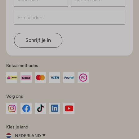
Schrijf je in
Betaalmethodes
Volg ons
Omoda
Omoda
Omoda
Omoda
Omoda
Kies je land
Instagram
Facebook
TikTok
LinkedIn
YouTube
NEDERLAND