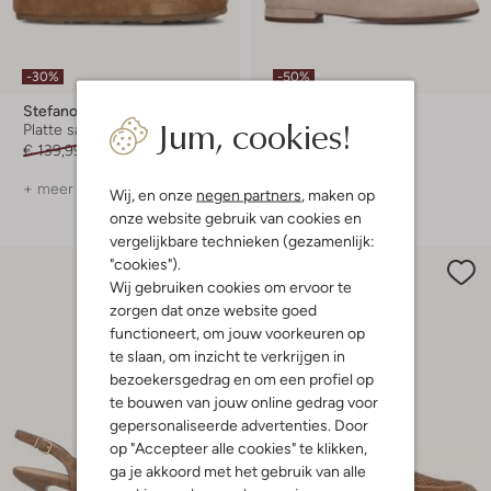
-30%
-50%
Stefano Lauran
Stefano Lauran
Jum, cookies!
Platte sandalen
Loafers
€ 139,99
€ 97,99
€ 159,99
€ 79,99
+ meer kleuren
+ meer kleuren
Wij, en onze
negen partners
, maken op
onze website gebruik van cookies en
vergelijkbare technieken (gezamenlijk:
"cookies").
Wij gebruiken cookies om ervoor te
zorgen dat onze website goed
functioneert, om jouw voorkeuren op
te slaan, om inzicht te verkrijgen in
bezoekersgedrag en om een profiel op
te bouwen van jouw online gedrag voor
gepersonaliseerde advertenties. Door
op "Accepteer alle cookies" te klikken,
ga je akkoord met het gebruik van alle