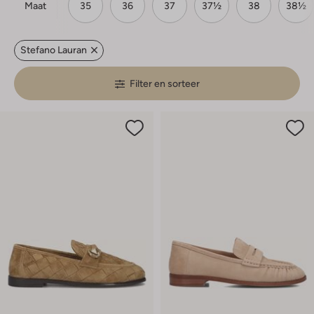
Maat
35
36
37
37½
38
38½
Stefano Lauran
Filter en sorteer