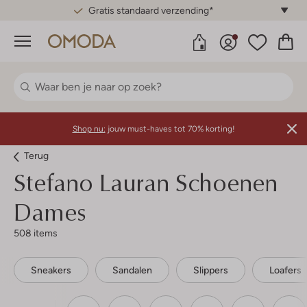
Gratis standaard verzending*
Menu
Shop nu:
jouw must-haves tot 70% korting!
Terug
Stefano Lauran
Schoenen
Dames
508 items
Sneakers
Sandalen
Slippers
Loafers