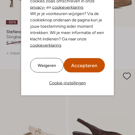
cookies zoals omschreven in onze
privacy-
en
cookieverklaring
.
Wil je je voorkeuren wijzigen? Via de
cookieknop onderaan de pagina kun je
-50%
-50%
jouw toestemming ieder moment
Stefano Lauran
Stefano Lauran
intrekken. Wil je meer informatie of een
Slingbacks
Loafers
klacht indienen? Ga naar onze
€ 169,99
€ 84,99
€ 149,99
€ 74,99
cookieverklaring
.
+ meer kleuren
+ meer kleuren
Accepteren
Weigeren
Cookie-instellingen