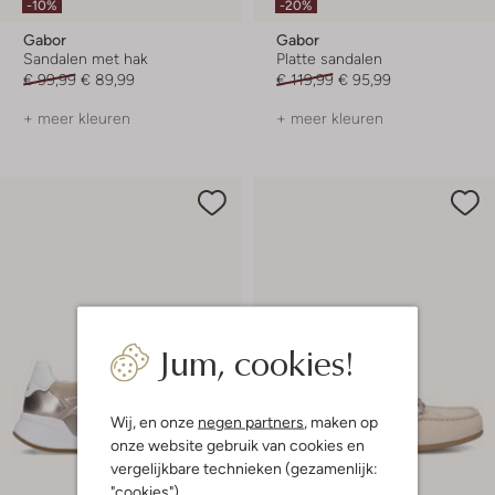
-10%
-20%
Gabor
Gabor
Sandalen met hak
Platte sandalen
€ 99,99
€ 89,99
€ 119,99
€ 95,99
+ meer kleuren
+ meer kleuren
Jum, cookies!
Wij, en onze
negen partners
, maken op
onze website gebruik van cookies en
vergelijkbare technieken (gezamenlijk:
"cookies").