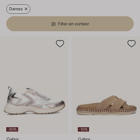
Dames
Filter en sorteer
-50%
-10%
Gabor
Gabor