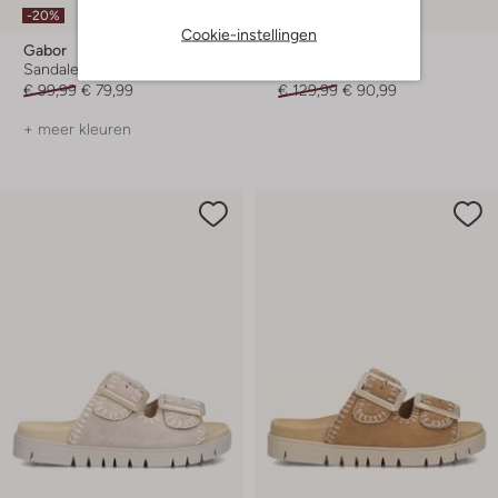
-20%
-30%
Cookie-instellingen
Gabor
Gabor
Sandalen met hak
Platte sandalen
€ 99,99
€ 79,99
€ 129,99
€ 90,99
+ meer kleuren