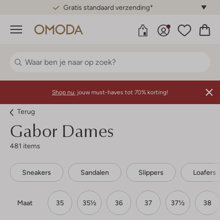
Gratis standaard verzending*
Menu
Shop nu:
jouw must-haves tot 70% korting!
Terug
Gabor
Dames
481 items
Sneakers
Sandalen
Slippers
Loafers
Maat
35
35½
36
37
37½
38