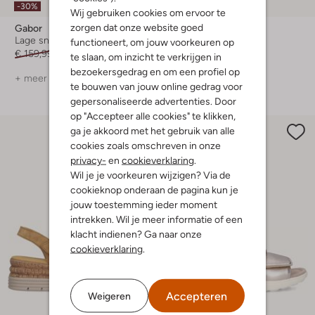
-30%
-20%
Wij gebruiken cookies om ervoor te
zorgen dat onze website goed
Gabor
Gabor
Lage sneakers
Loafers
functioneert, om jouw voorkeuren op
€ 159,99
€ 111,99
€ 99,99
€ 79,99
te slaan, om inzicht te verkrijgen in
bezoekersgedrag en om een profiel op
+ meer kleuren
+ meer kleuren
te bouwen van jouw online gedrag voor
gepersonaliseerde advertenties. Door
op "Accepteer alle cookies" te klikken,
ga je akkoord met het gebruik van alle
cookies zoals omschreven in onze
privacy-
en
cookieverklaring
.
Wil je je voorkeuren wijzigen? Via de
cookieknop onderaan de pagina kun je
jouw toestemming ieder moment
intrekken. Wil je meer informatie of een
klacht indienen? Ga naar onze
cookieverklaring
.
Accepteren
Weigeren