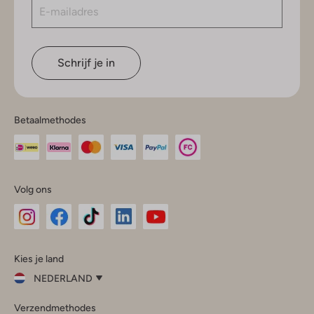
Schrijf je in
Betaalmethodes
Volg ons
Omoda
Omoda
Omoda
Omoda
Omoda
Kies je land
Instagram
Facebook
TikTok
LinkedIn
YouTube
NEDERLAND
Kies
Verzendmethodes
je