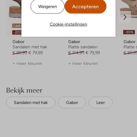
Accepteren
Weigeren
Cookie-instellingen
Laatste item
Laatste item
-30%
-20%
-30%
Gabor
Gabor
Gabor
Sandalen met hak
Platte sandalen
Platte
€ 99,99
€ 79,99
€ 114,95
€ 79,99
€ 99,9
+ meer kleuren
+ meer kleuren
Bekijk meer
Sandalen met hak
Gabor
Leer