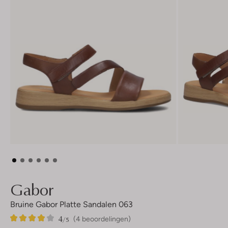
Gabor
Bruine Gabor Platte Sandalen 063
4
4
4
/5
(4 beoordelingen)