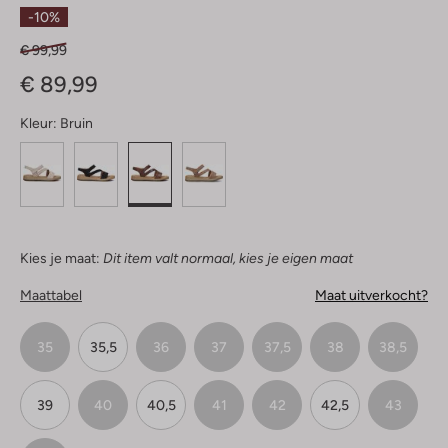
Sterren
-10%
€ 99,99
€ 89,99
Kleur:
Bruin
Kies je maat:
Dit item valt normaal, kies je eigen maat
Maattabel
Maat uitverkocht?
35
35,5
36
37
37,5
38
38,5
39
40
40,5
41
42
42,5
43