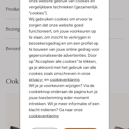
onze website gebruik van cookies en
vergelijkbare technieken (gezamenlijk:
Product informatie
"cookies").
Wij gebruiken cookies om ervoor te
zorgen dat onze website goed
Bezorgen & retourneren
functioneert, om jouw voorkeuren op
te slaan, om inzicht te verkrijgen in
bezoekersgedrag en om een profiel op
4
4
Beoordelingen
(4)
4
te bouwen van jouw online gedrag voor
/5
Sterren
gepersonaliseerde advertenties. Door
op "Accepteer alle cookies" te klikken,
ga je akkoord met het gebruik van alle
cookies zoals omschreven in onze
Ook iets voor jou?
privacy-
en
cookieverklaring
.
Wil je je voorkeuren wijzigen? Via de
cookieknop onderaan de pagina kun je
jouw toestemming ieder moment
intrekken. Wil je meer informatie of een
klacht indienen? Ga naar onze
cookieverklaring
.