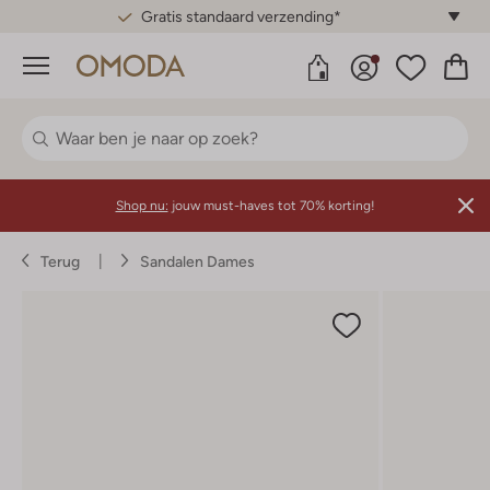
Gratis standaard verzending*
Menu
Shop nu:
jouw must-haves tot 70% korting!
Terug
Sandalen Dames