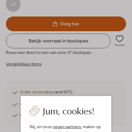
44
Voeg toe
Bekijk voorraad in boutiques
Favoriet
Reserveer direct in een van onze 37 boutiques
Vergelijkbare items
Gratis verzending
vanaf €75,-
Gratis retourneren
binnen 30 dagen*
Jum, cookies!
Betaal achteraf
met Klarna
Wij, en onze
negen partners
, maken op