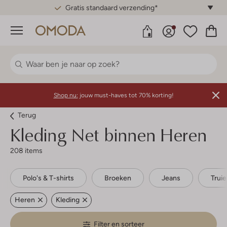
Gratis standaard verzending*
Menu
Shop nu:
jouw must-haves tot 70% korting!
Terug
Kleding Net binnen Heren
208 items
Polo's & T-shirts
Broeken
Jeans
Trui
Heren
Kleding
Filter en sorteer