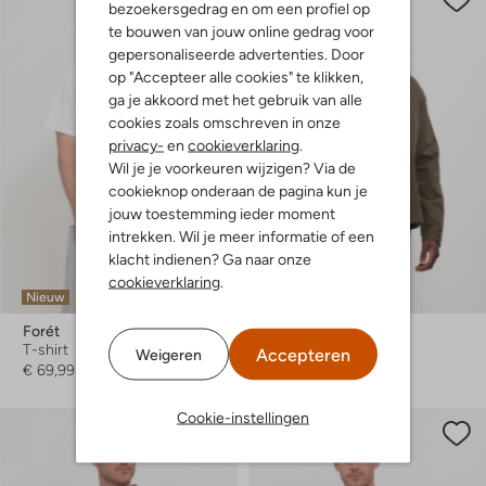
bezoekersgedrag en om een profiel op
te bouwen van jouw online gedrag voor
gepersonaliseerde advertenties. Door
op "Accepteer alle cookies" te klikken,
ga je akkoord met het gebruik van alle
cookies zoals omschreven in onze
privacy-
en
cookieverklaring
.
Wil je je voorkeuren wijzigen? Via de
cookieknop onderaan de pagina kun je
jouw toestemming ieder moment
intrekken. Wil je meer informatie of een
klacht indienen? Ga naar onze
cookieverklaring
.
Nieuw
Nieuw
Forét
Forét
T-shirt
Overshirt
Accepteren
Weigeren
€ 69,99
€ 244,99
Cookie-instellingen