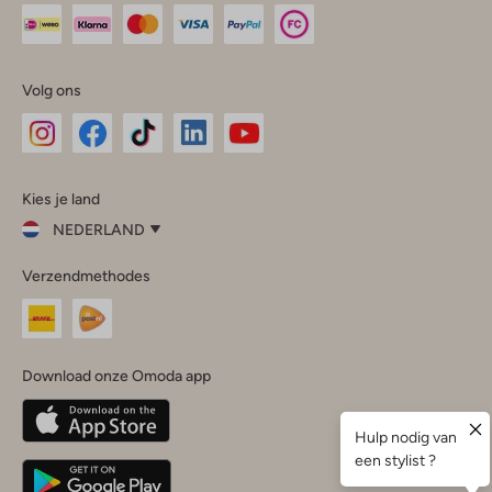
Volg ons
Omoda
Omoda
Omoda
Omoda
Omoda
Kies je land
Instagram
Facebook
TikTok
LinkedIn
YouTube
NEDERLAND
Kies
Verzendmethodes
je
Sluit
land
Nederland
België
(Nederlands)
Download onze Omoda app
Belgique
(Français)
Deutschland