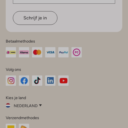
Schrijf je in
Betaalmethodes
Volg ons
Omoda
Omoda
Omoda
Omoda
Omoda
Kies je land
Instagram
Facebook
TikTok
LinkedIn
YouTube
NEDERLAND
Kies
Verzendmethodes
je
Sluit
land