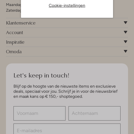
Maandag - Vrijdag 09:00 - 19:00 uur
Cookie-instellingen
Zaterdag 09:00 - 17:00 uur
Klantenservice
Account
Inspiratie
Omoda
Let's keep in touch!
Blijf op de hoogte van de nieuwste items en exclusieve
deals, speciaal voor jou. Schrijf je in voor de nieuwsbrief
en maak kans op € 150,- shoptegoed.