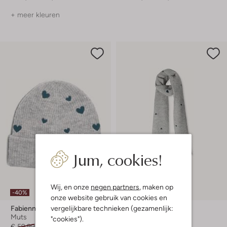
+ meer kleuren
Jum, cookies!
Wij, en onze
negen partners
, maken op
-40%
-40%
onze website gebruik van cookies en
vergelijkbare technieken (gezamenlijk:
Fabienne Chapot
Fabienne Chapot
Muts
Sjaal
"cookies").
€ 59,99
€ 35,99
€ 99,99
€ 59,99