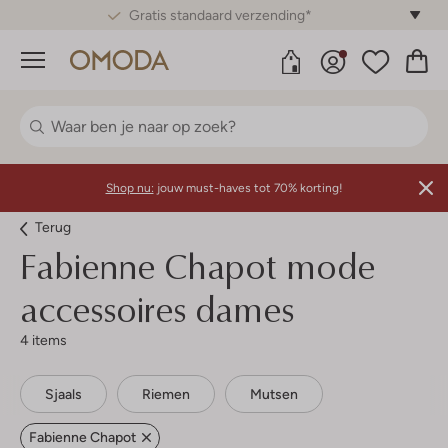
Gratis standaard verzending*
Menu
Shop nu:
jouw must-haves tot 70% korting!
Terug
Fabienne Chapot mode
accessoires dames
4 items
Sjaals
Riemen
Mutsen
Fabienne Chapot