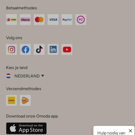
Betaalmethodes
Volg ons
Omoda
Omoda
Omoda
Omoda
Omoda
Kies je land
Instagram
Facebook
TikTok
LinkedIn
YouTube
NEDERLAND
Kies
Verzendmethodes
je
Sluit
land
Nederland
België
(Nederlands)
Download onze Omoda app
Belgique
(Français)
Deutschland