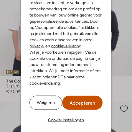
te slaan, om inzicht te verkrijgen in
bezoekersgedrag en om een profiel op
te bouwen van jouw online gedrag voor
gepersonaliseerde advertenties. Door
op "Accepteer alle cookies" te klikken,
ga je akkoord met het gebruik van alle
cookies zoals omschreven in onze
privacy-
en
cookieverklaring
.
Wil je je voorkeuren wijzigen? Via de
cookieknop onderaan de pagina kun je
jouw toestemming ieder moment
intrekken. Wil je meer informatie of een
Nieuw
Nieuw
klacht indienen? Ga naar onze
The Goodpeople
The Goodpeople
cookieverklaring
.
T-shirt
Trui
€ 74,99
€ 139,99
Accepteren
Weigeren
Cookie-instellingen