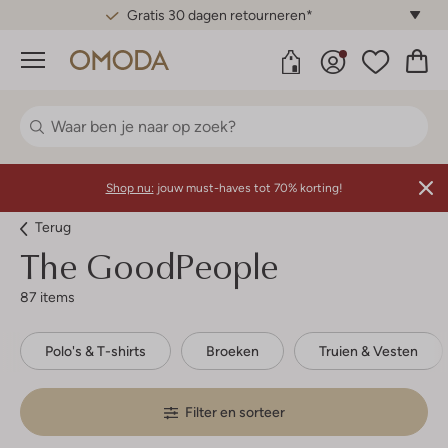
Betaal achteraf met Klarna
Menu
Shop nu:
jouw must-haves tot 70% korting!
Terug
The GoodPeople
87 items
Polo's & T-shirts
Broeken
Truien & Vesten
Filter en sorteer