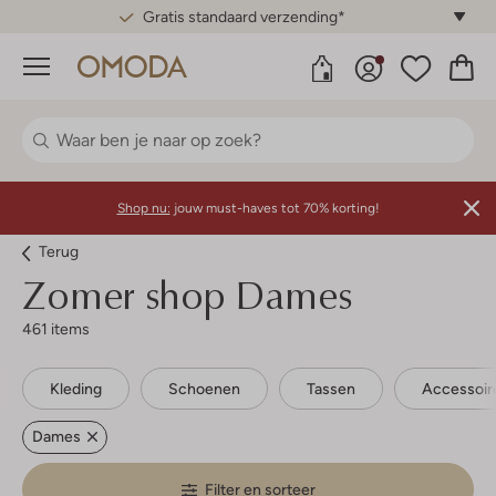
Gratis standaard verzending*
Menu
Shop nu:
jouw must-haves tot 70% korting!
Terug
Zomer shop Dames
461 items
Kleding
Schoenen
Tassen
Accessoir
Dames
Filter en sorteer