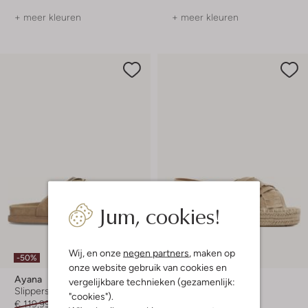
+ meer kleuren
+ meer kleuren
Jum, cookies!
Laatste items
Wij, en onze
negen partners
, maken op
-50%
-10%
onze website gebruik van cookies en
Ayana
Via Vai
vergelijkbare technieken (gezamenlijk:
Slippers
Platte sandalen
"cookies").
€ 119,99
€ 59,99
€ 109,99
€ 98,99