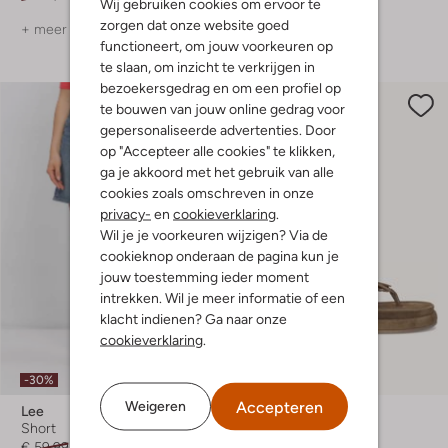
Wij gebruiken cookies om ervoor te
zorgen dat onze website goed
+ meer kleuren
+ meer kleuren
functioneert, om jouw voorkeuren op
te slaan, om inzicht te verkrijgen in
bezoekersgedrag en om een profiel op
te bouwen van jouw online gedrag voor
gepersonaliseerde advertenties. Door
op "Accepteer alle cookies" te klikken,
ga je akkoord met het gebruik van alle
cookies zoals omschreven in onze
privacy-
en
cookieverklaring
.
Wil je je voorkeuren wijzigen? Via de
cookieknop onderaan de pagina kun je
jouw toestemming ieder moment
intrekken. Wil je meer informatie of een
klacht indienen? Ga naar onze
cookieverklaring
.
-30%
-50%
Accepteren
Weigeren
Lee
Blasz
Short
Teenslippers
€ 59,99
€ 41,99
€ 99,99
€ 49,99