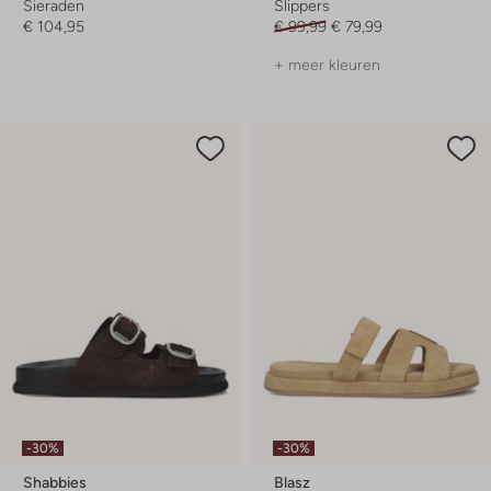
Sieraden
Slippers
€ 104,95
€ 99,99
€ 79,99
+ meer kleuren
-30%
-30%
Shabbies
Blasz