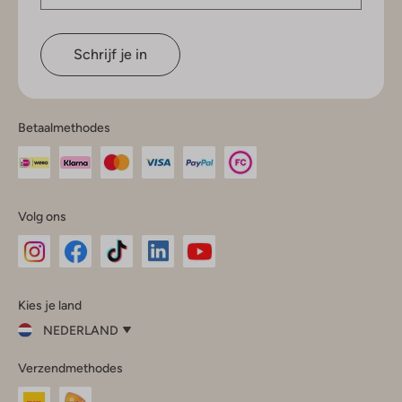
Schrijf je in
Betaalmethodes
Volg ons
Omoda
Omoda
Omoda
Omoda
Omoda
Kies je land
Instagram
Facebook
TikTok
LinkedIn
YouTube
NEDERLAND
Kies
Verzendmethodes
je
Sluit
land