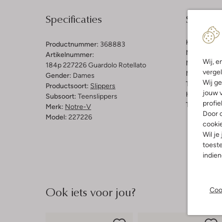
Specificaties
Samenst
Kleur:
Zwar
Productnummer:
368883
Materiaal b
Artikelnummer:
Wij, e
Materiaal b
184p 227226 Guardolo Rotellato
vergel
Materiaal zo
Gender:
Dames
Wij ge
Type sluitin
Productsoort:
Slippers
jouw v
Hakvorm:
P
Subsoort:
Teenslippers
profie
Type neus:
Merk:
Notre-V
Door o
Model:
227226
cooki
Wil je
toeste
indie
Ook iets voor jou?
Coo