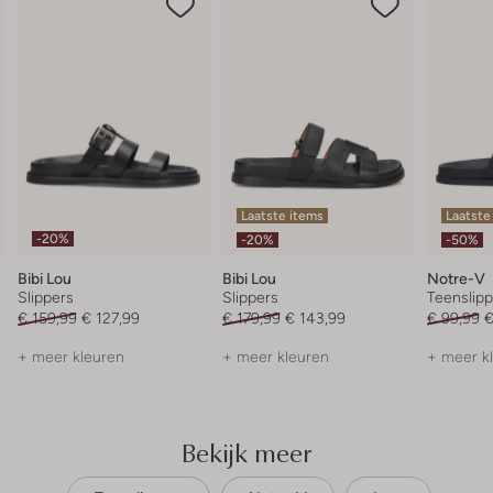
Laatste items
Laatste
-20%
-20%
-50%
Bibi Lou
Bibi Lou
Notre-V
Slippers
Slippers
Teenslipp
€ 159,99
€ 127,99
€ 179,99
€ 143,99
€ 99,99
€
+ meer kleuren
+ meer kleuren
+ meer k
Bekijk meer