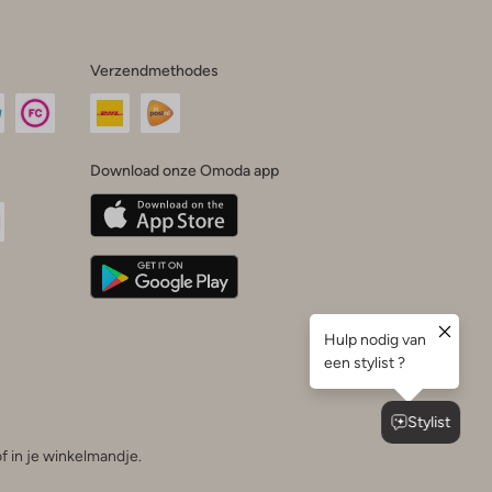
Verzendmethodes
Download onze Omoda app
oda
n
uTube
f in je winkelmandje.