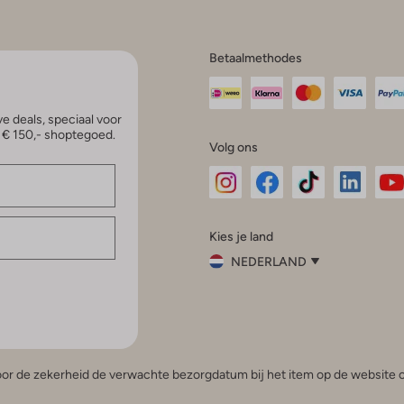
Betaalmethodes
e deals, speciaal voor
p € 150,- shoptegoed.
Volg ons
Omoda
Omoda
Omoda
Omoda
Om
Kies je land
Instagram
Facebook
TikTok
LinkedI
Yo
NEDERLAND
Kies
je
Sluit
land
Nederland
België
(Nederlands)
 voor de zekerheid de verwachte bezorgdatum bij het item op de website o
Belgique
(Français)