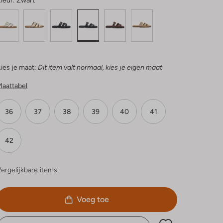
leur:
Zwart
ies je maat:
Dit item valt normaal, kies je eigen maat
Maattabel
36
37
38
39
40
41
42
ergelijkbare items
Voeg toe