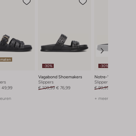
 maten
-30%
-30%
Vagabond Shoemakers
Notre-V
ers
Slippers
Slippers
 49,99
€ 109,99
€ 76,99
€ 99,99
€ 69,99
leuren
+ meer kleuren