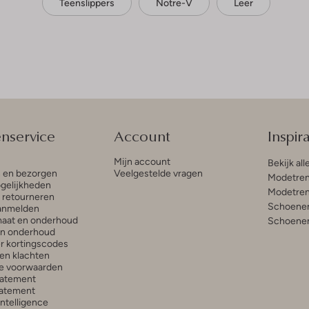
Teenslippers
Notre-V
Leer
enservice
Account
Inspira
Mijn account
Bekijk all
n en bezorgen
Veelgestelde vragen
Modetren
gelijkheden
Modetren
n retourneren
Schoenen
anmelden
aat en onderhoud
Schoenen
en onderhoud
r kortingscodes
en klachten
e voorwaarden
tatement
atement
 Intelligence