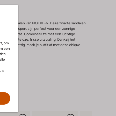
e 227226 sandalen van NOTRE-V. Deze zwarte sandalen
leurige gespen, zijn perfect voor een zonnige
g op het terras. Combineer ze met een luchtige
 een moeiteloze, frisse uitstraling. Dankzij het
rt, om
ele dag prettig. Maak je outfit af met deze chique
om een
ies.
alle
ouw