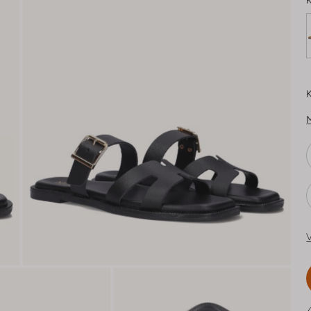
K
K
V