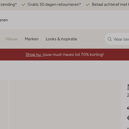
erzending*
Gratis 30 dagen retourneren*
Betaal achteraf met 
eren
Nieuw
Merken
Looks & inspiratie
Shop nu:
jouw must-haves tot 70% korting!