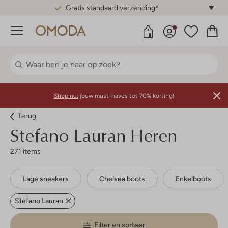
Gratis standaard verzending*
Menu
Shop nu:
jouw must-haves tot 70% korting!
Terug
Stefano Lauran
Heren
271 items
Lage sneakers
Chelsea boots
Enkelboots
Stefano Lauran
Filter en sorteer