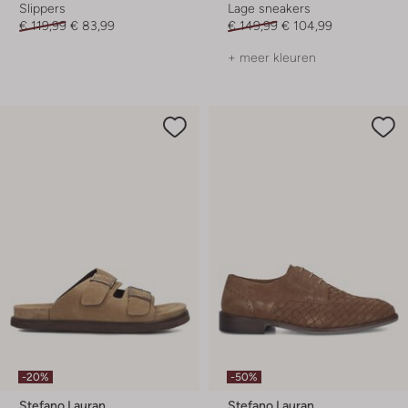
Slippers
Lage sneakers
€ 119,99
€ 83,99
€ 149,99
€ 104,99
+ meer kleuren
-20%
-50%
Stefano Lauran
Stefano Lauran