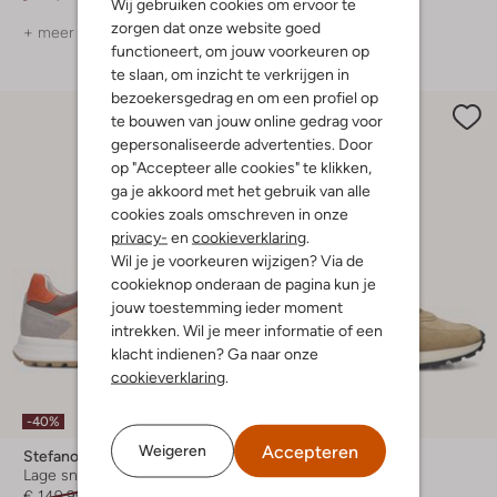
Wij gebruiken cookies om ervoor te
zorgen dat onze website goed
+ meer kleuren
+ meer kleuren
functioneert, om jouw voorkeuren op
te slaan, om inzicht te verkrijgen in
bezoekersgedrag en om een profiel op
te bouwen van jouw online gedrag voor
gepersonaliseerde advertenties. Door
op "Accepteer alle cookies" te klikken,
ga je akkoord met het gebruik van alle
cookies zoals omschreven in onze
privacy-
en
cookieverklaring
.
Wil je je voorkeuren wijzigen? Via de
cookieknop onderaan de pagina kun je
jouw toestemming ieder moment
intrekken. Wil je meer informatie of een
klacht indienen? Ga naar onze
cookieverklaring
.
-40%
-70%
Accepteren
Weigeren
Stefano Lauran
Stefano Lauran
Lage sneakers
Lage sneakers
€ 149,99
€ 89,99
€ 149,99
€ 44,99