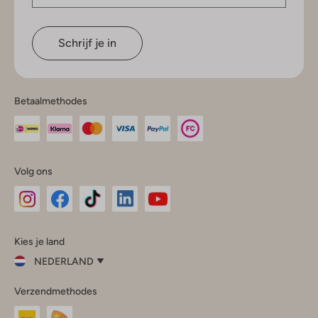
Schrijf je in
Betaalmethodes
Volg ons
Omoda
Omoda
Omoda
Omoda
Omoda
Kies je land
Instagram
Facebook
TikTok
LinkedIn
YouTube
NEDERLAND
Kies
Verzendmethodes
je
Sluit
land