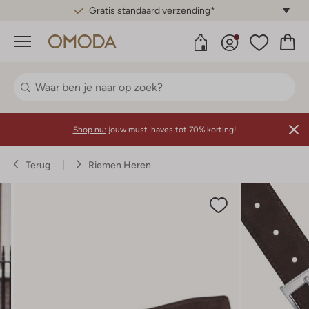
Gratis standaard verzending*
Menu
Shop nu:
jouw must-haves tot 70% korting!
Terug
Riemen Heren