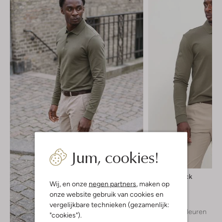
Jum, cookies!
Nieuw
Boss Black
Wij, en onze
negen partners
, maken op
Polo
onze website gebruik van cookies en
€ 129,99
vergelijkbare technieken (gezamenlijk:
+ meer kleuren
"cookies").
Ontdek de look