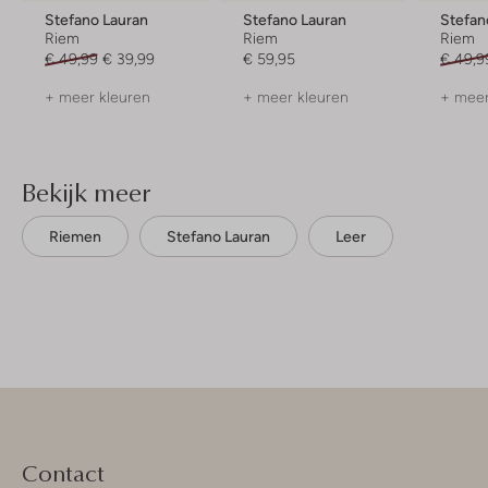
Stefano Lauran
Stefano Lauran
Stefan
Riem
Riem
Riem
€ 49,99
€ 39,99
€ 59,95
€ 49,9
+ meer kleuren
+ meer kleuren
+ meer
Bekijk meer
Riemen
Stefano Lauran
Leer
Contact