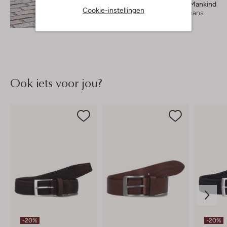
7 For All Mankind
Cookie-instellingen
Slim fit jeans
Ontdek de look
€ 229,99
Ook iets voor jou?
-20%
-20%