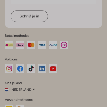
Schrijf je in
Betaalmethodes
Volg ons
Omoda
Omoda
Omoda
Omoda
Omoda
Kies je land
Instagram
Facebook
TikTok
LinkedIn
YouTube
NEDERLAND
Kies
Verzendmethodes
je
Sluit
land