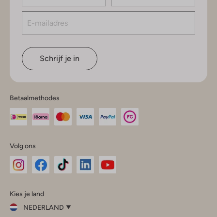
Schrijf je in
Betaalmethodes
Volg ons
Omoda
Omoda
Omoda
Omoda
Omoda
Kies je land
Instagram
Facebook
TikTok
LinkedIn
YouTube
NEDERLAND