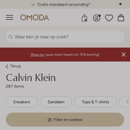
Gratis standaard verzending*
Menu
Shop nu:
jouw must-haves tot 70% korting!
Terug
Calvin Klein
287 items
Sneakers
Sandalen
Tops & T-shirts
Po
Filter en sorteer