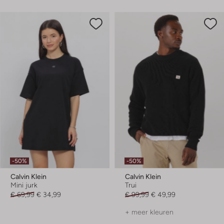
-50%
-50%
Calvin Klein
Calvin Klein
Mini jurk
Trui
€ 69,99
€ 34,99
€ 99,99
€ 49,99
+ meer kleuren