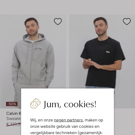
Jum, cookies!
-50%
-50%
Calvin Klein
Calvin Klein
Sweater
T-shirt
Wij, en onze
negen partners
, maken op
€ 129,99
€ 64,99
€ 49,99
€ 24,99
onze website gebruik van cookies en
vergelijkbare technieken (gezamenlijk:
+ meer kleuren