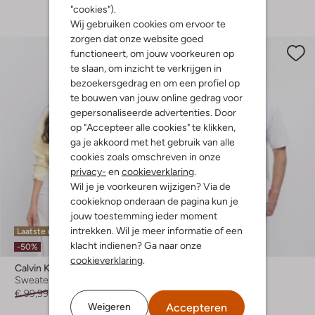
"cookies").
Wij gebruiken cookies om ervoor te
zorgen dat onze website goed
functioneert, om jouw voorkeuren op
te slaan, om inzicht te verkrijgen in
bezoekersgedrag en om een profiel op
te bouwen van jouw online gedrag voor
gepersonaliseerde advertenties. Door
op "Accepteer alle cookies" te klikken,
ga je akkoord met het gebruik van alle
cookies zoals omschreven in onze
privacy-
en
cookieverklaring
.
Wil je je voorkeuren wijzigen? Via de
cookieknop onderaan de pagina kun je
jouw toestemming ieder moment
intrekken. Wil je meer informatie of een
Laatste maten
klacht indienen? Ga naar onze
-50%
-50%
cookieverklaring
.
Calvin Klein
Calvin Klein
Sweater
T-shirt
€ 99,99
€ 49,99
€ 49,99
€ 24,99
Accepteren
Weigeren