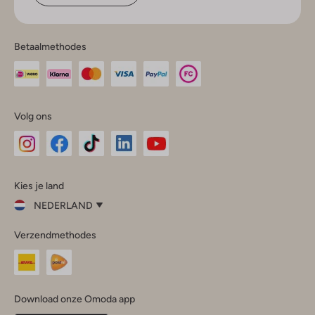
Betaalmethodes
Volg ons
Omoda
Omoda
Omoda
Omoda
Omoda
Kies je land
Instagram
Facebook
TikTok
LinkedIn
YouTube
NEDERLAND
Kies
Verzendmethodes
je
Sluit
land
Nederland
België
(Nederlands)
Download onze Omoda app
Belgique
(Français)