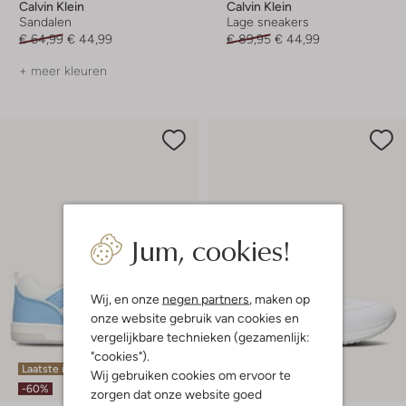
Calvin Klein
Calvin Klein
Sandalen
Lage sneakers
€ 64,99
€ 44,99
€ 89,95
€ 44,99
+ meer kleuren
Jum, cookies!
Wij, en onze
negen partners
, maken op
onze website gebruik van cookies en
vergelijkbare technieken (gezamenlijk:
"cookies").
Laatste item
Laatste maten
Wij gebruiken cookies om ervoor te
-60%
-60%
zorgen dat onze website goed