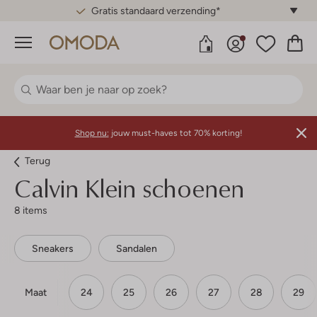
Gratis standaard verzending*
Menu
Shop nu:
jouw must-haves tot 70% korting!
Terug
Calvin Klein schoenen
8 items
Sneakers
Sandalen
Maat
24
25
26
27
28
29