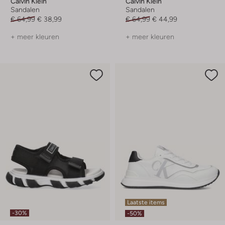
Calvin Klein
Calvin Klein
Sandalen
Sandalen
€ 64,99
€ 38,99
€ 64,99
€ 44,99
+ meer kleuren
+ meer kleuren
Laatste items
-30%
-50%