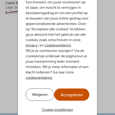
functioneert, om jouw voorkeuren op
Calvin Klein
Calvin Klein
te slaan, om inzicht te verkrijgen in
Lage sneakers
Lage sneakers
€ 74,95
€ 29,99
€ 79,95
€ 31,99
bezoekersgedrag en om een profiel op
te bouwen van jouw online gedrag voor
gepersonaliseerde advertenties. Door
op "Accepteer alle cookies" te klikken,
ga je akkoord met het gebruik van alle
cookies zoals omschreven in onze
privacy-
en
cookieverklaring
.
Wil je je voorkeuren wijzigen? Via de
cookieknop onderaan de pagina kun je
jouw toestemming ieder moment
intrekken. Wil je meer informatie of een
klacht indienen? Ga naar onze
cookieverklaring
.
Accepteren
Weigeren
Cookie-instellingen