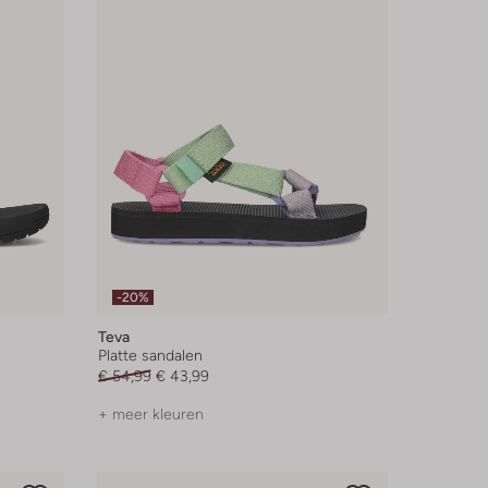
-20%
Teva
Platte sandalen
€ 54,99
€ 43,99
+ meer kleuren