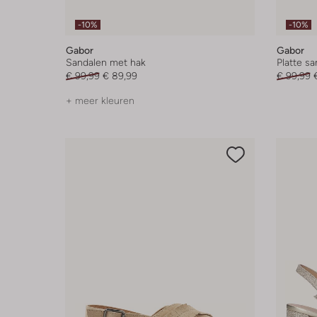
-10%
-10%
Gabor
Gabor
Sandalen met hak
Platte s
€ 99,99
€ 89,99
€ 99,99
+ meer kleuren