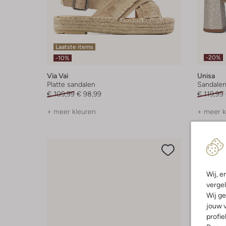
Laatste items
-20%
-10%
Via Vai
Unisa
Platte sandalen
Sandalen
€ 109,99
€ 98,99
€ 119,99
+ meer kleuren
+ meer k
Wij, e
vergel
Wij ge
jouw v
profie