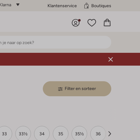
Klarna
Klantenservice
Boutiques
Filter en sorteer
33
33½
34
35
35½
36
37
37½