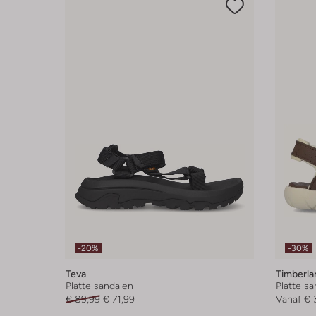
-20%
-30%
Teva
Timberla
Platte sandalen
Platte s
€ 89,99
€ 71,99
Vanaf
€ 