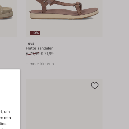
-10%
Teva
Platte sandalen
€ 79,99
€ 71,99
+ meer kleuren
rt, om
om een
ies.