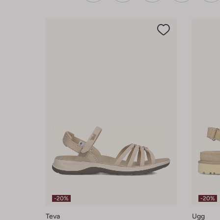
-20%
-20%
Teva
Ugg