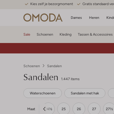
Kies zelf je bezorgmoment
Gratis standaard v
Dames
Heren
Kind
Sale
Schoenen
Kleding
Tassen & Accessoires
Schoenen
Sandalen
Sandalen
1.447 items
Waterschoenen
Sandalen met hak
Maat
23
23½
24
24½
25
26
27
27½