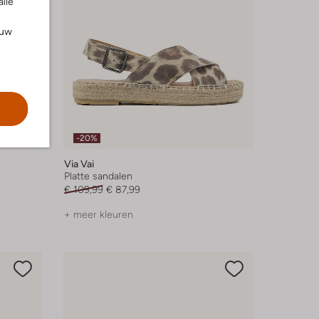
alle
ouw
-20%
Via Vai
Platte sandalen
€ 109,99
€ 87,99
+ meer kleuren