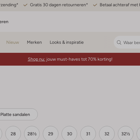
erzending*
Gratis 30 dagen retourneren*
Betaal achteraf met 
eren
Nieuw
Merken
Looks & inspiratie
Shop nu:
jouw must-haves tot 70% korting!
Platte sandalen
28
28½
29
30
31
32
32½