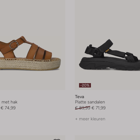
-20%
s
Teva
 met hak
Platte sandalen
€ 74,99
€ 89,99
€ 71,99
+ meer kleuren