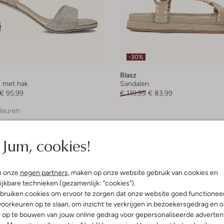
-30%
Blasz
 met hak
Sandalen
€ 95,99
€ 119,99
€ 83,99
leuren
Jum, cookies!
n onze
negen partners
, maken op onze website gebruik van cookies en
ijkbare technieken (gezamenlijk: "cookies").
bruiken cookies om ervoor te zorgen dat onze website goed functionee
oorkeuren op te slaan, om inzicht te verkrijgen in bezoekersgedrag en 
l op te bouwen van jouw online gedrag voor gepersonaliseerde advertent