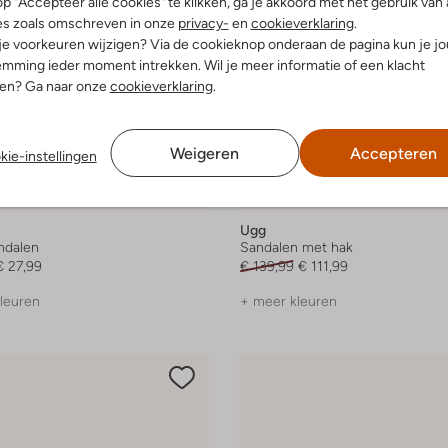
p "Accepteer alle cookies" te klikken, ga je akkoord met het gebruik van 
es zoals omschreven in onze
privacy-
en
cookieverklaring
.
 je voorkeuren wijzigen? Via de cookieknop onderaan de pagina kun je j
mming ieder moment intrekken. Wil je meer informatie of een klacht
nen? Ga naar onze
cookieverklaring
.
Weigeren
Accepteren
kie-instellingen
-20%
Ugg
andalen
Sandalen met hak
€ 27,99
€ 139,99
€ 111,99
leuren
+ meer kleuren