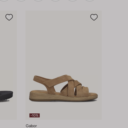
-10%
Gabor