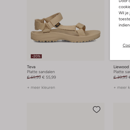
Door o
cooki
Wil je
toeste
indie
Coo
-20%
-30%
Teva
Liewood
Platte sandalen
Platte s
€ 69,99
€ 55,99
€ 39,99
+ meer kleuren
+ meer k