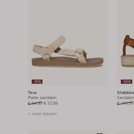
-10%
-50%
Teva
Shabbie
Platte sandalen
Sandalen
€ 64,99
€ 57,99
€ 149,99
+ meer kleuren