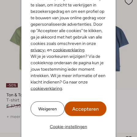
te slaan, om inzicht te verkrijgen in
bezoekersgedrag en om een profiel op
te bouwen van jouw online gedrag voor
gepersonaliseerde advertenties. Door
op "Accepteer alle cookies" te klikken,
ga je akkoord met het gebruik van alle
cookies zoals omschreven in onze
privacy-
en
cookieverklaring
.
Wil je je voorkeuren wijzigen? Via de
cookieknop onderaan de pagina kun je
jouw toestemming ieder moment
intrekken. Wil je meer informatie of een
klacht indienen? Ga naar onze
-50%
-50%
cookieverklaring
.
Ton & Ton
Ton & Ton
T-shirt
Casual overhemd
€ 37,99
€ 18,99
€ 54,99
€ 26,99
Accepteren
Weigeren
+ meer kleuren
+ meer kleuren
Cookie-instellingen