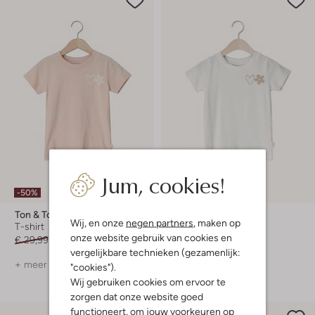
Jum, cookies!
-50%
-50%
Ton & Ton
Ton & Ton
Wij, en onze
negen partners
, maken op
T-shirt
T-shirt
onze website gebruik van cookies en
€ 29,99
€ 14,99
€ 29,99
€ 14,99
vergelijkbare technieken (gezamenlijk:
+ meer kleuren
+ meer kleuren
"cookies").
Wij gebruiken cookies om ervoor te
zorgen dat onze website goed
functioneert, om jouw voorkeuren op