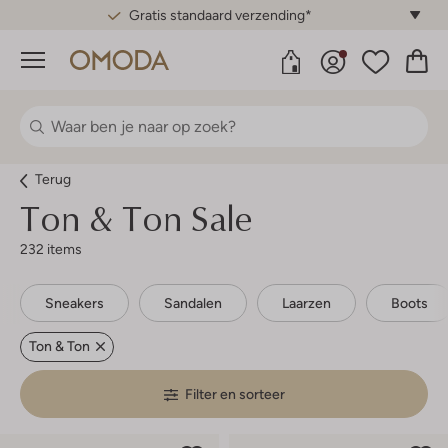
Gratis standaard verzending*
Menu
Terug
Ton & Ton
Sale
232 items
Sneakers
Sandalen
Laarzen
Boots
Ton & Ton
Filter en sorteer