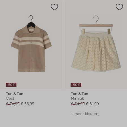
-50%
-50%
Ton & Ton
Ton & Ton
Vest
Minirok
€ 74,99
€ 36,99
€ 64,99
€ 31,99
+ meer kleuren