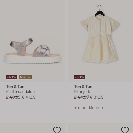
-40%
Nieuw
-50%
Ton & Ton
Ton & Ton
Platte sandalen
Mini jurk
€ 69,99
€ 41,99
€ 64,99
€ 31,99
+ meer kleuren