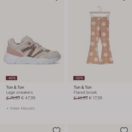
-40%
-50%
Ton & Ton
Ton & Ton
Lage sneakers
Flared broek
€ 79,99
€ 47,99
€ 36,99
€ 17,99
+ meer kleuren