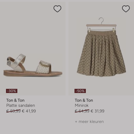
-30%
-50%
Ton & Ton
Ton & Ton
Platte sandalen
Minirok
€ 59,99
€ 41,99
€ 64,99
€ 31,99
+ meer kleuren