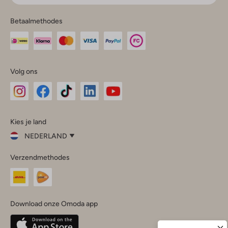
Betaalmethodes
Volg ons
Omoda
Omoda
Omoda
Omoda
Omoda
Kies je land
Instagram
Facebook
TikTok
LinkedIn
YouTube
NEDERLAND
Kies
Verzendmethodes
je
Sluit
land
Nederland
België
(Nederlands)
Download onze Omoda app
Belgique
(Français)