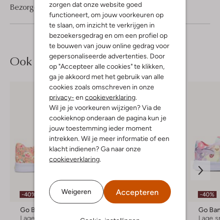
zorgen dat onze website goed
Bezorgen & retourneren
functioneert, om jouw voorkeuren op
te slaan, om inzicht te verkrijgen in
bezoekersgedrag en om een profiel op
te bouwen van jouw online gedrag voor
gepersonaliseerde advertenties. Door
Ook iets voor jou?
op "Accepteer alle cookies" te klikken,
ga je akkoord met het gebruik van alle
cookies zoals omschreven in onze
privacy-
en
cookieverklaring
.
Wil je je voorkeuren wijzigen? Via de
cookieknop onderaan de pagina kun je
jouw toestemming ieder moment
intrekken. Wil je meer informatie of een
klacht indienen? Ga naar onze
cookieverklaring
.
Accepteren
Weigeren
-40%
-50%
-40%
Go Bananas
Go Bananas
Go Ba
Lage sneakers
Lage sneakers
Lage s