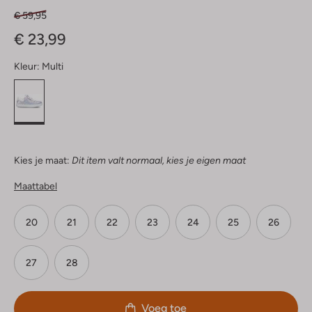
€ 59,95
€ 23,99
Kleur:
Multi
Kies je maat:
Dit item valt normaal, kies je eigen maat
Maattabel
20
21
22
23
24
25
26
27
28
Voeg toe