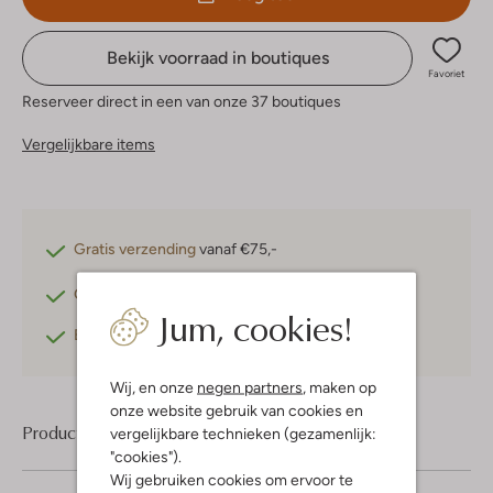
Bekijk voorraad in boutiques
Favoriet
Reserveer direct in een van onze 37 boutiques
Vergelijkbare items
Gratis verzending
vanaf €75,-
Gratis retourneren
binnen 30 dagen*
Jum, cookies!
Betaal achteraf
met Klarna
Wij, en onze
negen partners
, maken op
onze website gebruik van cookies en
Product informatie
vergelijkbare technieken (gezamenlijk:
"cookies").
Wij gebruiken cookies om ervoor te