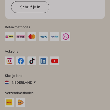
Schrijf je in
Betaalmethodes
Volg ons
Omoda
Omoda
Omoda
Omoda
Omoda
Kies je land
Instagram
Facebook
TikTok
LinkedIn
YouTube
NEDERLAND
Kies
Verzendmethodes
je
Sluit
land
Nederland