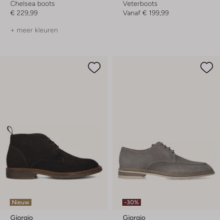
Chelsea boots
Veterboots
€ 229,99
Vanaf
€ 199,99
+ meer kleuren
Nieuw
-30%
Giorgio
Giorgio