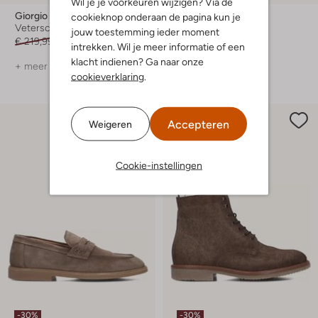
Wil je je voorkeuren wijzigen? Via de
Giorgio
Giorgio
cookieknop onderaan de pagina kun je
Veterschoenen
Instappers
jouw toestemming ieder moment
€ 219,99
€ 153,99
€ 219,99
€ 153,99
intrekken. Wil je meer informatie of een
klacht indienen? Ga naar onze
+ meer kleuren
+ meer kleuren
cookieverklaring
.
Accepteren
Weigeren
Cookie-instellingen
-30%
-30%