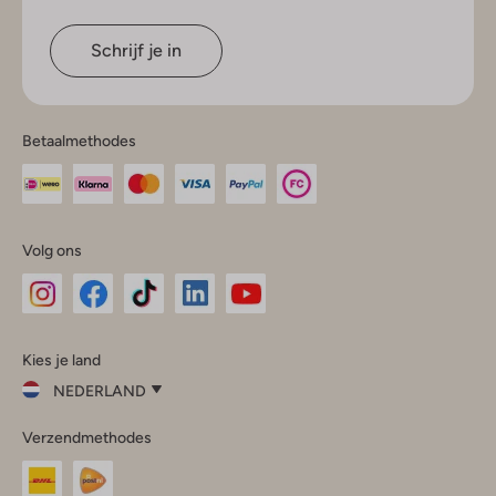
Schrijf je in
Betaalmethodes
Volg ons
Omoda
Omoda
Omoda
Omoda
Omoda
Kies je land
Instagram
Facebook
TikTok
LinkedIn
YouTube
NEDERLAND
Kies
Verzendmethodes
je
Sluit
land
Nederland