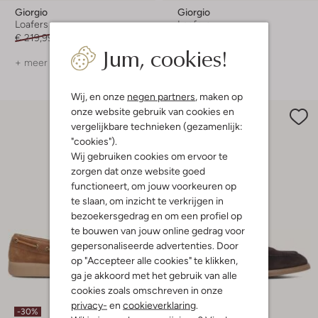
Giorgio
Giorgio
Loafers
Loafers
€ 219,99
€ 153,99
€ 199,99
€ 159,99
Jum, cookies!
+ meer kleuren
+ meer kleuren
Wij, en onze
negen partners
, maken op
onze website gebruik van cookies en
vergelijkbare technieken (gezamenlijk:
"cookies").
Wij gebruiken cookies om ervoor te
zorgen dat onze website goed
functioneert, om jouw voorkeuren op
te slaan, om inzicht te verkrijgen in
bezoekersgedrag en om een profiel op
te bouwen van jouw online gedrag voor
gepersonaliseerde advertenties. Door
op "Accepteer alle cookies" te klikken,
ga je akkoord met het gebruik van alle
cookies zoals omschreven in onze
privacy-
en
cookieverklaring
.
-30%
-30%