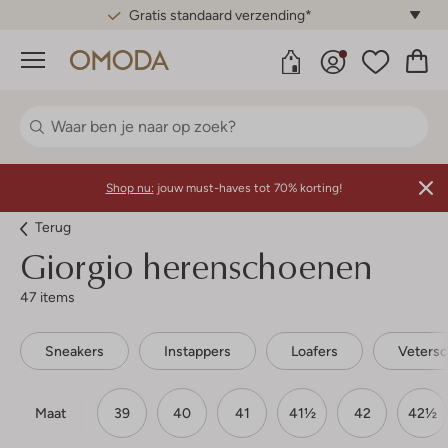
Gratis standaard verzending*
Menu
Shop nu:
jouw must-haves tot 70% korting!
Terug
Giorgio herenschoenen
47 items
Sneakers
Instappers
Loafers
Veters
Maat
39
40
41
41½
42
42½