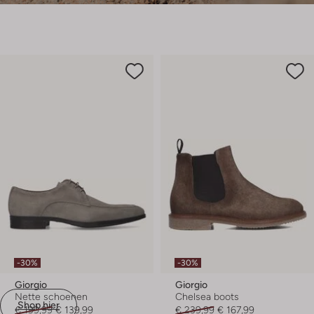
-30%
-30%
Giorgio
Giorgio
Nette schoenen
Chelsea boots
Shop hier
€ 199,99
€ 139,99
€ 239,99
€ 167,99