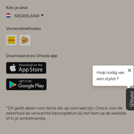
Kies je land
Instagram
Facebook
TikTok
LinkedIn
YouTube
NEDERLAND
Kies
Verzendmethodes
je
Sluit
land
Nederland
België
(Nederlands)
Download onze Omoda app
Belgique
(Français)
Deutschland
*Dit geldt alleen voor items die op voorraad zijn. Check voor de
zekerheid de verwachte bezorgdatum bij het item op de website
of in je winkelmandje.