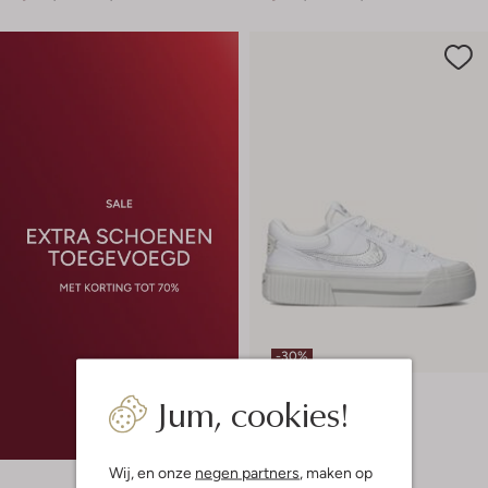
-30%
Nike
Jum, cookies!
Lage sneakers
€ 89,99
€ 62,99
Wij, en onze
negen partners
, maken op