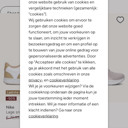
onze website gebruik van cookies en
vergelijkbare technieken (gezamenlijk:
Shop hier
"cookies").
Wij gebruiken cookies om ervoor te
zorgen dat onze website goed
functioneert, om jouw voorkeuren op
te slaan, om inzicht te verkrijgen in
bezoekersgedrag en om een profiel op
te bouwen van jouw online gedrag voor
gepersonaliseerde advertenties. Door
op "Accepteer alle cookies" te klikken,
ga je akkoord met het gebruik van alle
cookies zoals omschreven in onze
privacy-
en
cookieverklaring
.
Wil je je voorkeuren wijzigen? Via de
cookieknop onderaan de pagina kun je
Laatste maten
Laatste items
jouw toestemming ieder moment
-50%
-30%
intrekken. Wil je meer informatie of een
Nike
Nike
klacht indienen? Ga naar onze
Lage sneakers
Lage sneakers
cookieverklaring
.
€ 79,99
€ 39,99
€ 69,99
€ 48,99