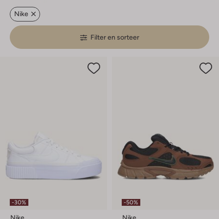
Nike
Filter en sorteer
-30%
-50%
Nike
Nike