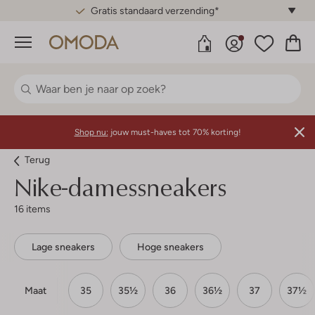
Gratis standaard verzending*
Menu
Shop nu:
jouw must-haves tot 70% korting!
Terug
Nike-damessneakers
16 items
Lage sneakers
Hoge sneakers
Maat
35
35½
36
36½
37
37½