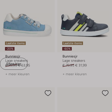
Laatste items
Laatste items
-20%
-60%
Bunniesjr
Bunniesjr
Lage sneakers
Lage sneakers
Shop hier
€ 79,95
€ 63,95
€ 79,95
€ 31,99
+ meer kleuren
+ meer kleuren