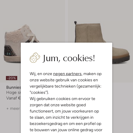
Jum, cookies!
Laatste item
Wij, en onze
negen partners
, maken op
-20%
-30%
onze website gebruik van cookies en
vergelijkbare technieken (gezamenlijk:
Bunniesjr
Bunniesjr
"cookies").
Hoge sneakers
Enkelboots
Vanaf
€ 63,99
€ 84,95
€ 58,99
Wij gebruiken cookies om ervoor te
zorgen dat onze website goed
+ meer kleuren
functioneert, om jouw voorkeuren op
te slaan, om inzicht te verkrijgen in
bezoekersgedrag en om een profiel op
te bouwen van jouw online gedrag voor