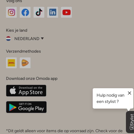
Volg ons
Omoda
Omoda
Omoda
Omoda
Omoda
Kies je land
Instagram
Facebook
TikTok
LinkedIn
YouTube
NEDERLAND
Kies
Verzendmethodes
je
Sluit
land
Nederland
België
(Nederlands)
Download onze Omoda app
Belgique
(Français)
Deutschland
*Dit geldt alleen voor items die op voorraad zijn. Check voor de