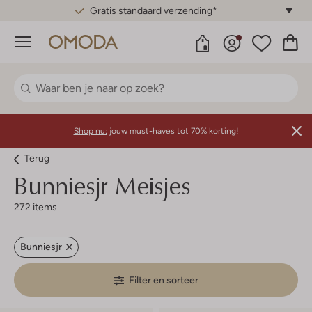
Gratis standaard verzending*
Menu
Shop nu:
jouw must-haves tot 70% korting!
Terug
Bunniesjr
Meisjes
272 items
Bunniesjr
Filter en sorteer