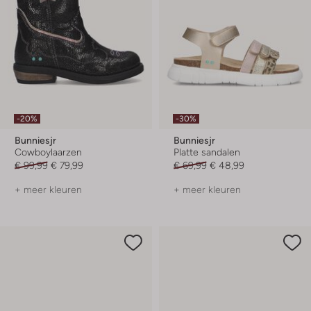
-20%
-30%
Bunniesjr
Bunniesjr
Cowboylaarzen
Platte sandalen
€ 99,99
€ 79,99
€ 69,99
€ 48,99
+ meer kleuren
+ meer kleuren