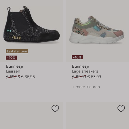
Laatste item
-40%
-40%
Bunniesjr
Bunniesjr
Laarzen
Lage sneakers
€ 59,95
€ 35,95
€ 89,99
€ 53,99
+ meer kleuren