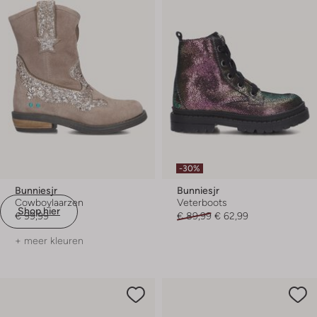
-30%
Bunniesjr
Bunniesjr
Cowboylaarzen
Veterboots
Shop hier
€ 99,99
€ 89,99
€ 62,99
+ meer kleuren