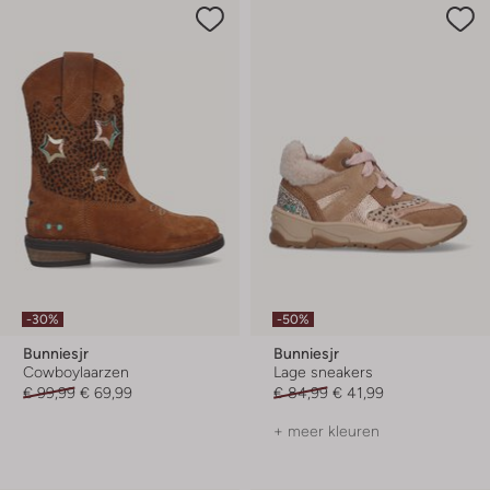
-30%
-50%
Bunniesjr
Bunniesjr
Cowboylaarzen
Lage sneakers
€ 99,99
€ 69,99
€ 84,99
€ 41,99
+ meer kleuren