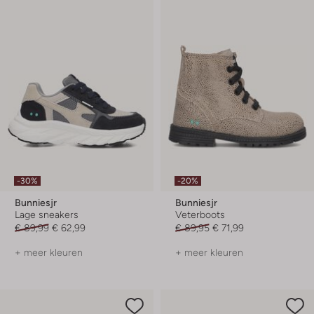
-30%
-20%
Bunniesjr
Bunniesjr
Lage sneakers
Veterboots
€ 89,99
€ 62,99
€ 89,95
€ 71,99
+ meer kleuren
+ meer kleuren