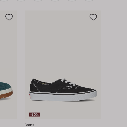
-30%
Vans