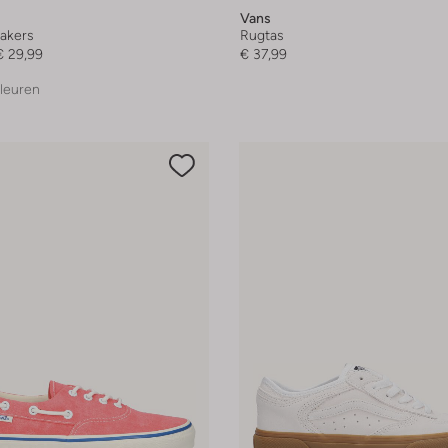
Vans
akers
Rugtas
€ 29,99
€ 37,99
leuren