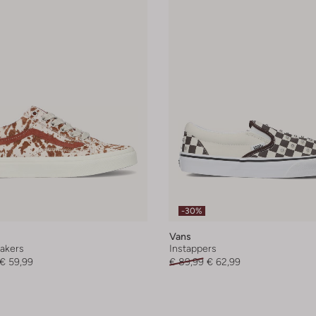
-30%
Vans
akers
Instappers
€ 59,99
€ 89,99
€ 62,99