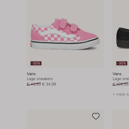
-30%
-30%
Vans
Vans
Lage sneakers
Lage sne
€ 49,99
€ 34,99
€ 109,99
+ meer k