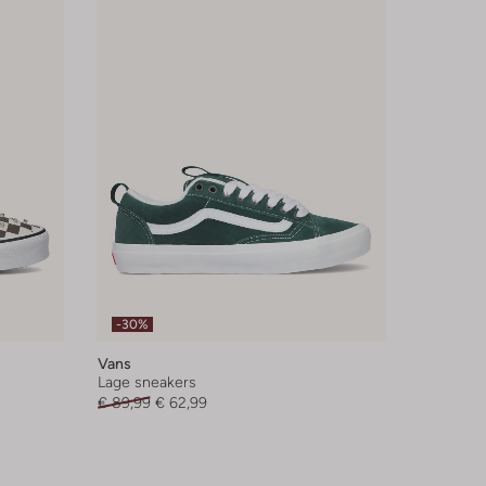
-30%
Vans
Lage sneakers
€ 89,99
€ 62,99