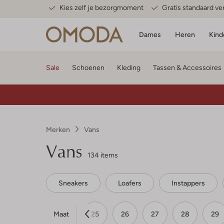
Kies zelf je bezorgmoment
Gratis standaard v
Dames
Heren
Kind
Sale
Schoenen
Kleding
Tassen & Accessoires
Merken
Vans
Vans
134 items
Sneakers
Loafers
Instappers
Maat
23
23½
24
25
26
27
28
29