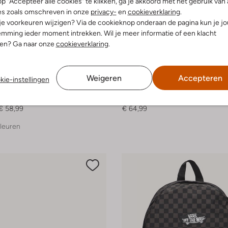
p "Accepteer alle cookies" te klikken, ga je akkoord met het gebruik van 
es zoals omschreven in onze
privacy-
en
cookieverklaring
.
 je voorkeuren wijzigen? Via de cookieknop onderaan de pagina kun je j
mming ieder moment intrekken. Wil je meer informatie of een klacht
nen? Ga naar onze
cookieverklaring
.
Weigeren
Accepteren
kie-instellingen
Vans
akers
Lage sneakers
€ 58,99
€ 64,99
leuren