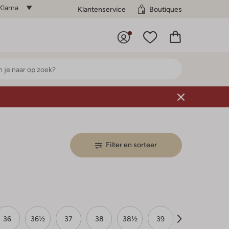
Klarna
Klantenservice
Boutiques
Filter en sorteer
36
36½
37
38
38½
39
40
40