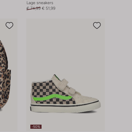
Lage sneakers
€ 74,99
€ 51,99
-50%