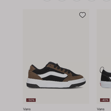
-50%
-40%
Vans
Vans