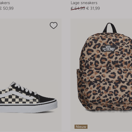
akers
Lage sneakers
€ 50,99
€ 64,99
€ 31,99
Nieuw