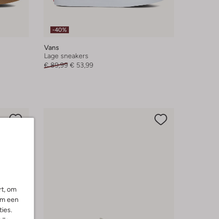
-40%
Vans
Lage sneakers
€ 89,99
€ 53,99
rt, om
om een
ies.