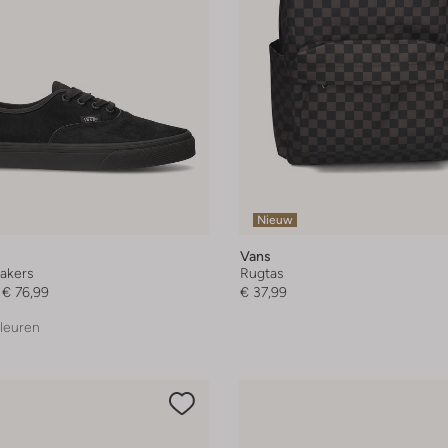
Nieuw
Vans
akers
Rugtas
€ 76,99
€ 37,99
leuren