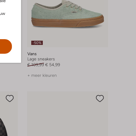
alle
ouw
-50%
Vans
Lage sneakers
€ 109,99
€ 54,99
+ meer kleuren