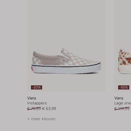
-20%
-50%
Vans
Vans
Instappers
Lage sne
€ 79,99
€ 63,99
€ 119,99
+ meer kleuren