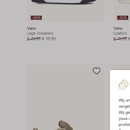
-50%
-50%
Vans
Vans
Lage sneakers
Loafers
€ 79,99
€ 39,99
€ 79,99
Wij, e
vergel
Wij ge
jouw v
profie