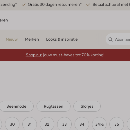
erzending*
Gratis 30 dagen retourneren*
Betaal achteraf met 
eren
Nieuw
Merken
Looks & inspiratie
Shop nu:
jouw must-haves tot 70% korting!
Beenmode
Rugtassen
Slofjes
30
31
32
33
34
34½
35