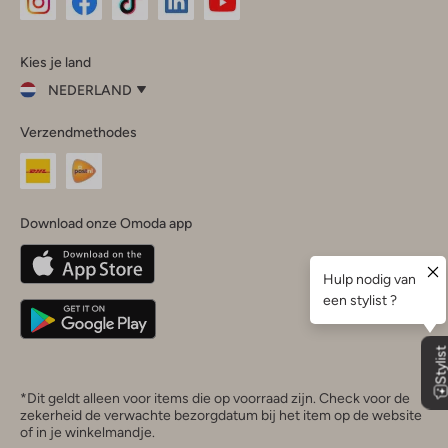
Omoda
Omoda
Omoda
Omoda
Omoda
Kies je land
Instagram
Facebook
TikTok
LinkedIn
YouTube
NEDERLAND
Kies
Verzendmethodes
je
Sluit
land
Nederland
België
(Nederlands)
Download onze Omoda app
Belgique
(Français)
Deutschland
*Dit geldt alleen voor items die op voorraad zijn. Check voor de
zekerheid de verwachte bezorgdatum bij het item op de website
of in je winkelmandje.