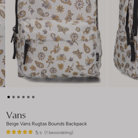
Vans
Beige Vans Rugtas Bounds Backpack
5
1
5
/5
(1 beoordeling)