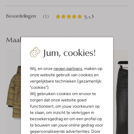
1
5
Beoordelingen
(1)
5
/5
Sterren
Maak je
look compleet
Jum, cookies!
Wij, en onze
negen partners
, maken op
onze website gebruik van cookies en
vergelijkbare technieken (gezamenlijk:
"cookies").
Wij gebruiken cookies om ervoor te
zorgen dat onze website goed
functioneert, om jouw voorkeuren op
te slaan, om inzicht te verkrijgen in
bezoekersgedrag en om een profiel op
te bouwen van jouw online gedrag voor
gepersonaliseerde advertenties. Door