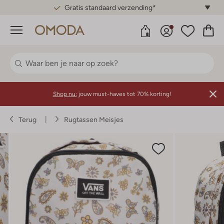
Gratis standaard verzending*
Menu
Shop nu:
jouw must-haves tot 70% korting!
Terug
Rugtassen Meisjes