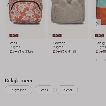
-30%
-30%
-20%
Vans
Liewood
Sticky
Rugtas
Rugtas
Rugta
€ 34,99
€ 23,99
€ 59,95
€ 41,99
€ 69,9
+ meer
Bekijk meer
Rugtassen
Vans
Textiel