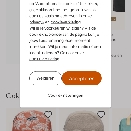
op "Accepteer alle cookies" te klikken,
ga je akkoord met het gebruik van alle
cookies zoals omschreven in onze
Laatste item
privacy-
en
cookieverklaring
.
Wil je je voorkeuren wijzigen? Via de
cookieknop onderaan de pagina kun je
Cars Jeans
Flared jeans
jouw toestemming ieder moment
€ 39,99
intrekken. Wil je meer informatie of een
klacht indienen? Ga naar onze
+ meer kleuren
Ontdek de look
cookieverklaring
.
Accepteren
Weigeren
Ook iets voor jou?
Cookie-instellingen