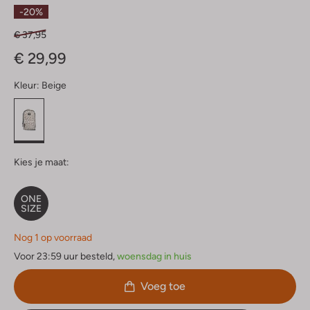
Sterren
-20%
€ 37,95
€ 29,99
Kleur:
Beige
Kies je maat:
ONE
SIZE
Nog 1 op voorraad
Voor 23:59 uur besteld,
woensdag in huis
Voeg toe