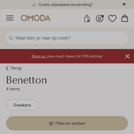
Gratis standaard verzending*
Menu
Shop nu:
jouw must-haves tot 70% korting!
Terug
Benetton
4 items
Sneakers
Filter en sorteer