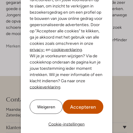
gegarandeerd in de smaak. Misschien zijn de kwaliteit en de zeer
te slaan, om inzicht te verkrijgen in
goede ondersteuning voor jou de doorslaggevende kenmerken.
bezoekersgedrag en om een profiel op
Jongens en meisjes zijn gek op schoenen van Benetton vanwege
te bouwen van jouw online gedrag voor
de opvallende kleuren en kleurcombinaties waardoor hun
gepersonaliseerde advertenties. Door
schoenen echt opvallen. Kijk in ons online assortiment en zoek
op "Accepteer alle cookies" te klikken,
de mooiste Benetton sneakers en sandalen uit.
ga je akkoord met het gebruik van alle
Meer
Minder
cookies zoals omschreven in onze
Merken
Benetton
privacy-
en
cookieverklaring
.
Wil je je voorkeuren wijzigen? Via de
cookieknop onderaan de pagina kun je
jouw toestemming ieder moment
intrekken. Wil je meer informatie of een
klacht indienen? Ga naar onze
cookieverklaring
.
Contact
Accepteren
Weigeren
Maandag - Vrijdag 09:00 - 19:00 uur
Zaterdag 09:00 - 17:00 uur
Cookie-instellingen
Klantenservice