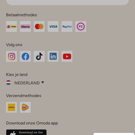
Betaalmethodes
Volg ons
Omoda
Omoda
Omoda
Omoda
Omoda
Kies je land
Instagram
Facebook
TikTok
LinkedIn
YouTube
NEDERLAND
Kies
Verzendmethodes
je
Sluit
land
Nederland
België
(Nederlands)
Download onze Omoda app
Belgique
(Français)