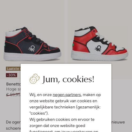
Laatste item
Laatste item
Jum, cookies!
-30%
-60%
Benetton
Benetton
Hoge sneakers
Hoge sneakers
Wij, en onze
negen partners
, maken op
€ 59,95
€ 41,95
€ 59,95
€ 23,99
onze website gebruik van cookies en
vergelijkbare technieken (gezamenlijk:
"cookies").
Wij gebruiken cookies om ervoor te
De ogen van je zoon of je dochter gaan stralen als ze hun nieuwe
zorgen dat onze website goed
schoenen zien. Jij kiest voor Benetton en die keuze valt
functioneert, om jouw voorkeuren op