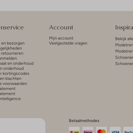
enservice
Account
Inspira
Mijn account
Bekijk all
n en bezorgen
Veelgestelde vragen
Modetren
gelijkheden
Modetren
n retourneren
Schoenen
anmelden
aat en onderhoud
Schoenen
en onderhoud
r kortingscodes
en klachten
e voorwaarden
tatement
atement
 Intelligence
Betaalmethodes