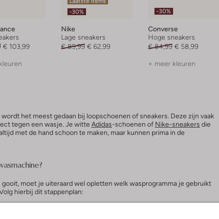
Laatste items
-30%
-30%
lance
Nike
Converse
eakers
Lage sneakers
Hoge sneakers
9
€ 103,99
€ 89,99
€ 62,99
€ 84,99
€ 58,99
kleuren
+ meer kleuren
ordt het meest gedaan bij loopschoenen of sneakers. Deze zijn vaak
ect tegen een wasje. Je witte
Adidas
-schoenen of
Nike-sneakers
die
et altijd met de hand schoon te maken, maar kunnen prima in de
 wasmachine?
gooit, moet je uiteraard wel opletten welk wasprogramma je gebruikt
Volg hierbij dit stappenplan:
e onderdelen, zoals de veters, van je schoenen en stop je schoenen in