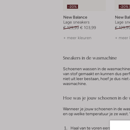
-20%
-20%
New Balance
New Ba
Lage sneakers
Lage sn
€ 129,99
€ 103,99
€ 129,9
+ meer kleuren
+ meer 
Sneakers in de wasmachine
Schoenen wassen in de wasmachine w
van stof gemaakt en kunnen dus perf
niet uit leer bestaan, hoef je dus ni
wasmachine.
Hoe was je jouw schoenen in de
Wanneer je jouw schoenen in de was 
en op welke temperatuur je ze wast. 
Haal van te voren eerst alle loss