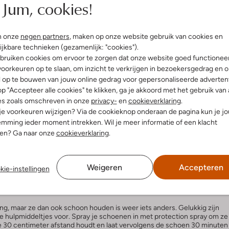
Jum, cookies!
de wasmachine doet.
e schoenen te wassen. Was ze niet op een te hoge temperatuur, 30
n onze
negen partners
, maken op onze website gebruik van cookies en
ijkbare technieken (gezamenlijk: "cookies").
f de stand voor fijne was.
bruiken cookies om ervoor te zorgen dat onze website goed functionee
wees spaarzaam met wasmiddel, je schoenen hebben niet veel nodig in
oorkeuren op te slaan, om inzicht te verkrijgen in bezoekersgedrag en 
l op te bouwen van jouw online gedrag voor gepersonaliseerde advertent
ware draaien, kan je schoenen beschadigen. Zet je wasmachine dus
p "Accepteer alle cookies" te klikken, ga je akkoord met het gebruik van 
stand.
es zoals omschreven in onze
privacy-
en
cookieverklaring
.
 je voorkeuren wijzigen? Via de cookieknop onderaan de pagina kun je j
mming ieder moment intrekken. Wil je meer informatie of een klacht
nen? Ga naar onze
cookieverklaring
.
n, zet je ze gewoon ergens neer. Leg ze niet op een warme verwarming
r. Warmte zorgt voor het krimpen van de stof van je sneakers en kan
plastic en het rubber aan de zool van jouw schoenen. De droger is dus
Weigeren
Accepteren
kie-instellingen
?
g, maar ze dan ook schoon houden is weer iets anders. Gelukkig zijn
e hulpmiddeltjes voor. Spray je schoenen in met protection spray om ze
je 30 centimeter afstand houdt en laat vervolgens de schoen 30 minuten