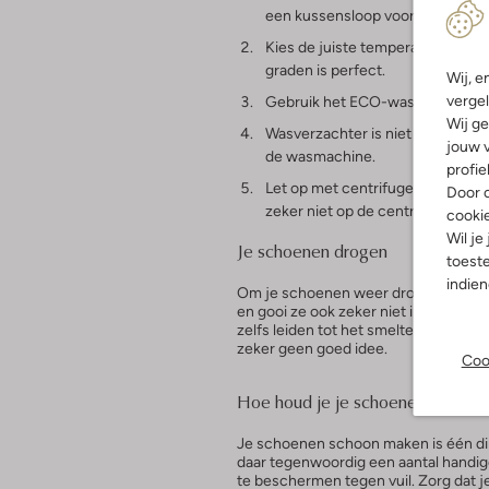
een kussensloop voor je ze in 
Kies de juiste temperatuur om j
graden is perfect.
Wij, e
vergel
Gebruik het ECO-wasprogramma o
Wij ge
Wasverzachter is niet nodig en 
jouw v
de wasmachine.
profie
Let op met centrifugeren. Het z
Door o
zeker niet op de centrifugeren-
cooki
Wil je
Je schoenen drogen
toeste
indie
Om je schoenen weer droog te krijge
en gooi ze ook zeker niet in de droge
zelfs leiden tot het smelten van het 
zeker geen goed idee.
Coo
Hoe houd je je schoenen schoon
Je schoenen schoon maken is één din
daar tegenwoordig een aantal handig
te beschermen tegen vuil. Zorg dat 