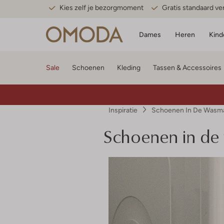
Kies zelf je bezorgmoment
Gratis standaard v
Dames
Heren
Kind
Sale
Schoenen
Kleding
Tassen & Accessoires
Inspiratie
Schoenen In De Wasmac
Schoenen in de 