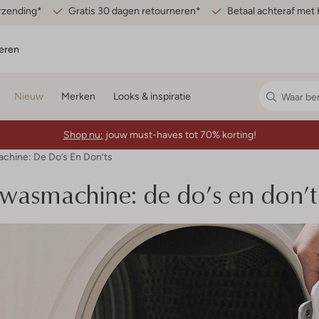
erzending*
Gratis 30 dagen retourneren*
Betaal achteraf met 
eren
Nieuw
Merken
Looks & inspiratie
Shop nu:
jouw must-haves tot 70% korting!
hine: De Do’s En Don’ts
wasmachine: de do’s en don’t