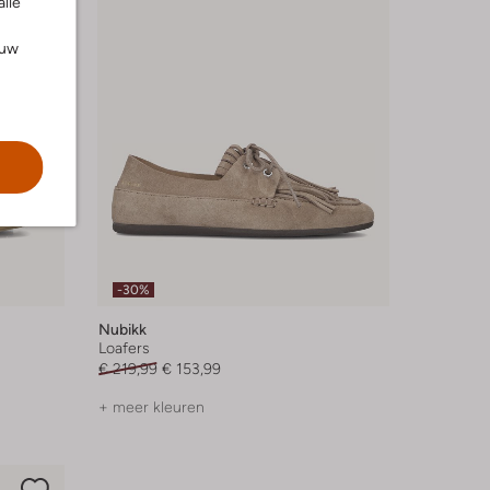
alle
ouw
-30%
Nubikk
Loafers
€ 219,99
€ 153,99
+ meer kleuren