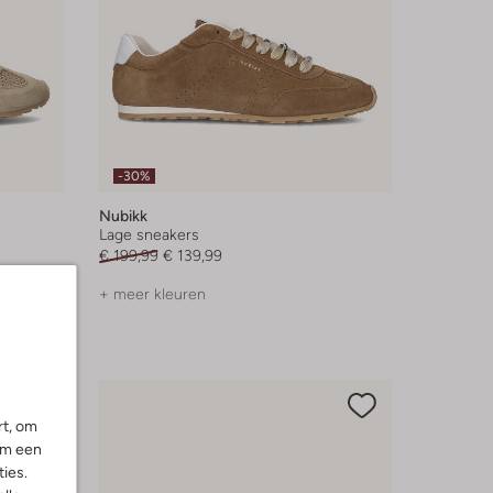
-30%
Nubikk
Lage sneakers
€ 199,99
€ 139,99
+ meer kleuren
rt, om
om een
ies.