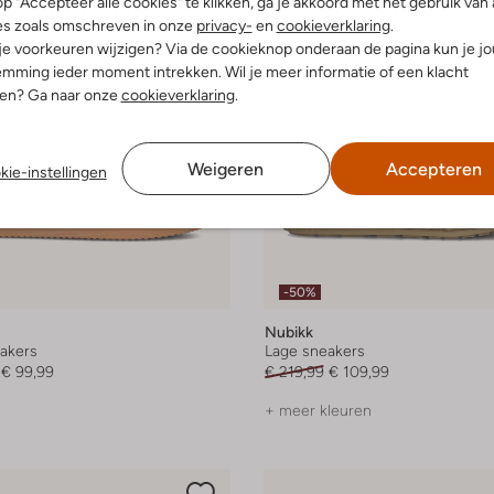
p "Accepteer alle cookies" te klikken, ga je akkoord met het gebruik van 
es zoals omschreven in onze
privacy-
en
cookieverklaring
.
 je voorkeuren wijzigen? Via de cookieknop onderaan de pagina kun je j
mming ieder moment intrekken. Wil je meer informatie of een klacht
nen? Ga naar onze
cookieverklaring
.
Weigeren
Accepteren
kie-instellingen
-50%
Nubikk
akers
Lage sneakers
€ 99,99
€ 219,99
€ 109,99
+ meer kleuren