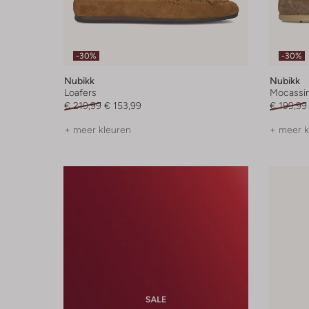
-30%
-30%
Nubikk
Nubikk
Loafers
Mocassi
€ 219,99
€ 153,99
€ 199,99
+ meer kleuren
+ meer k