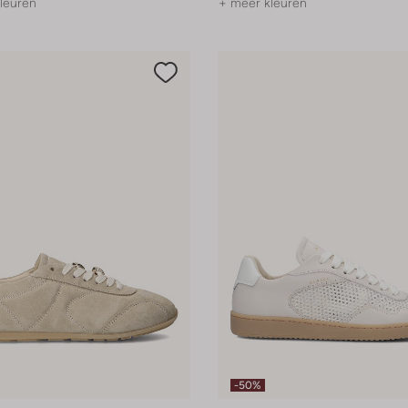
leuren
+ meer kleuren
-50%