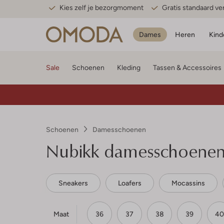
Kies zelf je bezorgmoment
Gratis standaard v
Dames
Heren
Kind
Sale
Schoenen
Kleding
Tassen & Accessoires
Schoenen
Damesschoenen
Nubikk damesschoene
Sneakers
Loafers
Mocassins
Maat
36
37
38
39
40