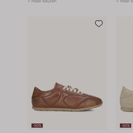
+ meer kleuren
+ meer k
-50%
-50%