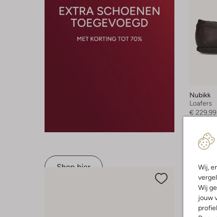
Nubikk
Loafers
€ 229,99
+ meer k
Shop hier
Wij, e
vergel
Wij ge
jouw v
profie