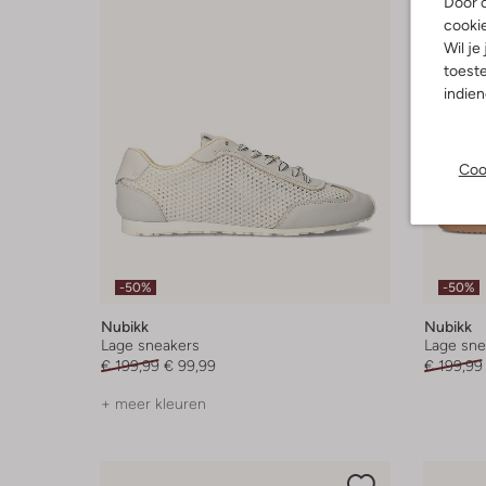
Door o
cooki
Wil je
toeste
indie
Coo
-50%
-50%
Nubikk
Nubikk
Lage sneakers
Lage sne
€ 199,99
€ 99,99
€ 199,99
+ meer kleuren