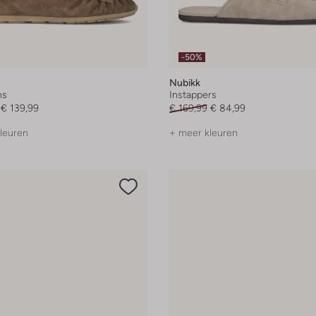
-50%
Nubikk
ns
Instappers
€ 139,99
€ 169,99
€ 84,99
leuren
+ meer kleuren