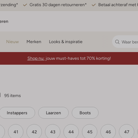
erzending*
Gratis 30 dagen retourneren*
Betaal achteraf met 
eren
Nieuw
Merken
Looks & inspiratie
Shop nu:
jouw must-haves tot 70% korting!
n
95 items
Instappers
Laarzen
Boots
41
42
43
44
45
46
47