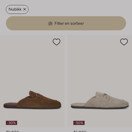
Nubikk
Filter en sorteer
-30%
-50%
Nubikk
Nubikk