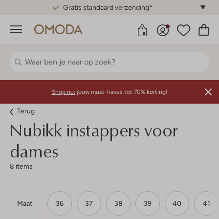
Gratis standaard verzending*
Menu
Shop nu:
jouw must-haves tot 70% korting!
Terug
Nubikk instappers voor
dames
8 items
Maat
36
37
38
39
40
41