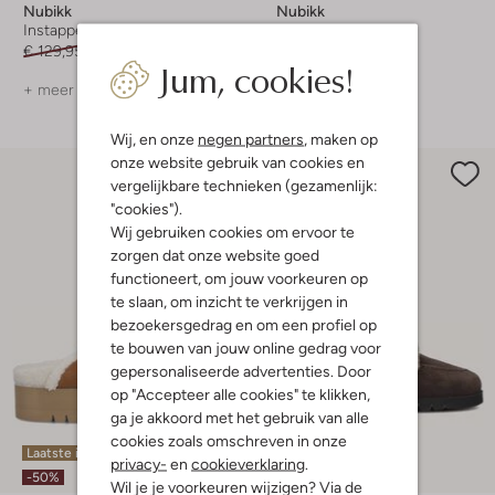
Nubikk
Nubikk
Instappers
Instappers
€ 129,95
€ 90,99
€ 139,95
€ 97,99
Jum, cookies!
+ meer kleuren
+ meer kleuren
Wij, en onze
negen partners
, maken op
onze website gebruik van cookies en
vergelijkbare technieken (gezamenlijk:
"cookies").
Wij gebruiken cookies om ervoor te
zorgen dat onze website goed
functioneert, om jouw voorkeuren op
te slaan, om inzicht te verkrijgen in
bezoekersgedrag en om een profiel op
te bouwen van jouw online gedrag voor
gepersonaliseerde advertenties. Door
op "Accepteer alle cookies" te klikken,
ga je akkoord met het gebruik van alle
cookies zoals omschreven in onze
Laatste items
privacy-
en
cookieverklaring
.
-50%
Wil je je voorkeuren wijzigen? Via de