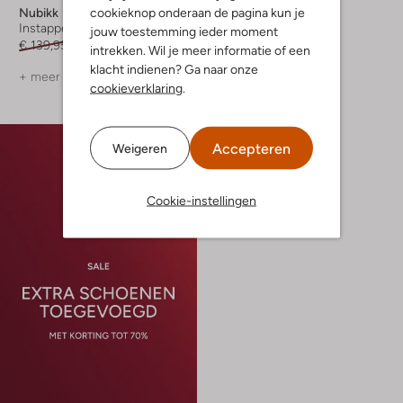
cookieknop onderaan de pagina kun je
Nubikk
Nubikk
Instappers
Instappers
jouw toestemming ieder moment
€ 139,95
€ 69,99
€ 159,99
intrekken. Wil je meer informatie of een
klacht indienen? Ga naar onze
+ meer kleuren
cookieverklaring
.
Accepteren
Weigeren
Cookie-instellingen