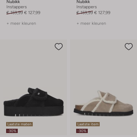
Nubikk
Nubikk
Instappers
Instappers
€ 159,99
€ 127,99
€ 159,99
€ 127,99
+ meer kleuren
+ meer kleuren
Laatste maten
Laatste item
-30%
-30%