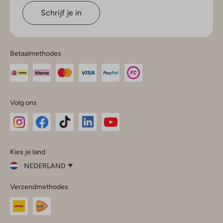
Schrijf je in
Betaalmethodes
Volg ons
Omoda
Omoda
Omoda
Omoda
Omoda
Kies je land
Instagram
Facebook
TikTok
LinkedIn
YouTube
NEDERLAND
Kies
Verzendmethodes
je
Sluit
land
Nederland