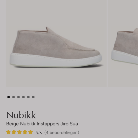
Nubikk
Beige Nubikk Instappers Jiro Sua
5
4
5
/5
(4 beoordelingen)