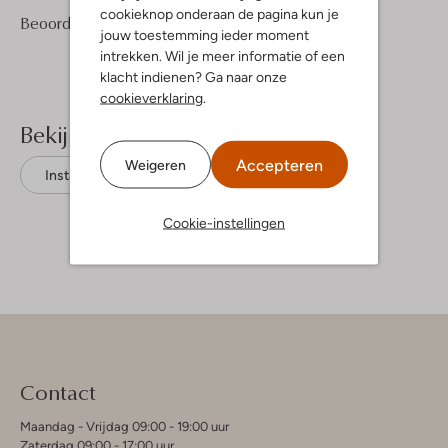
cookieknop onderaan de pagina kun je
4
5
Beoordelingen
(4)
5
/5
jouw toestemming ieder moment
Sterren
intrekken. Wil je meer informatie of een
klacht indienen? Ga naar onze
cookieverklaring
.
Bekijk meer
Accepteren
Weigeren
Instappers
Nubikk
Suède
Cookie-instellingen
Contact
Maandag - Vrijdag 09:00 - 19:00 uur
Zaterdag 09:00 - 17:00 uur