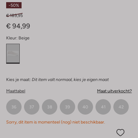
Sterren
-50%
€ 189,95
€ 94,99
Kleur:
Beige
Kies je maat:
Dit item valt normaal, kies je eigen maat
Maattabel
Maat uitverkocht?
36
37
38
39
40
41
42
Sorry, dit item is momenteel (nog) niet beschikbaar.