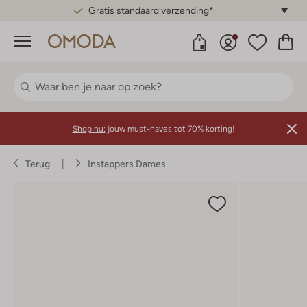
Gratis standaard verzending*
Menu
Shop nu:
jouw must-haves tot 70% korting!
Terug
Instappers Dames