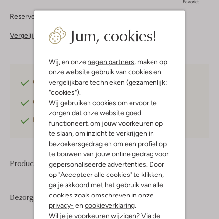
Favoriet
Reserveer direct in een van onze 37 boutiques
Jum, cookies!
Vergelijkbare items
Wij, en onze
negen partners
, maken op
onze website gebruik van cookies en
Gratis verzending
vanaf €75,-
vergelijkbare technieken (gezamenlijk:
"cookies").
Gratis retourneren
binnen 30 dagen*
Wij gebruiken cookies om ervoor te
zorgen dat onze website goed
Betaal achteraf
met Klarna
functioneert, om jouw voorkeuren op
te slaan, om inzicht te verkrijgen in
bezoekersgedrag en om een profiel op
te bouwen van jouw online gedrag voor
Product informatie
gepersonaliseerde advertenties. Door
op "Accepteer alle cookies" te klikken,
ga je akkoord met het gebruik van alle
cookies zoals omschreven in onze
Bezorgen & retourneren
privacy-
en
cookieverklaring
.
Wil je je voorkeuren wijzigen? Via de