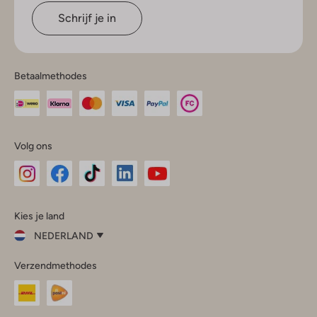
Schrijf je in
Betaalmethodes
Volg ons
Omoda
Omoda
Omoda
Omoda
Omoda
Kies je land
Instagram
Facebook
TikTok
LinkedIn
YouTube
NEDERLAND
Kies
Verzendmethodes
je
Sluit
land
Nederland