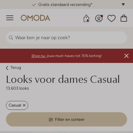
Gratis 30 dagen retourneren*
Menu
Shop nu:
jouw must-haves tot 70% korting!
Terug
Looks voor dames Casual
13.603 looks
Casual
Filter en sorteer