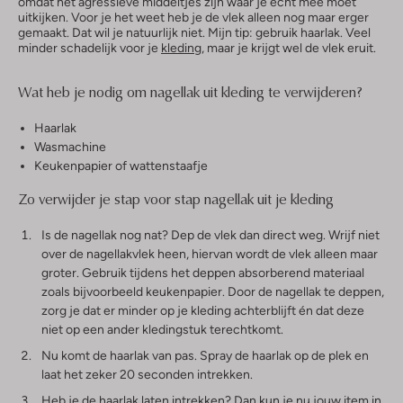
omdat het agressieve middeltjes zijn waar je echt mee moet
uitkijken. Voor je het weet heb je de vlek alleen nog maar erger
gemaakt. Dat wil je natuurlijk niet. Mijn tip: gebruik haarlak. Veel
minder schadelijk voor je
kleding
, maar je krijgt wel de vlek eruit.
Wat heb je nodig om nagellak uit kleding te verwijderen?
Haarlak
Wasmachine
Keukenpapier of wattenstaafje
Zo verwijder je stap voor stap nagellak uit je kleding
Is de nagellak nog nat? Dep de vlek dan direct weg. Wrijf niet
over de nagellakvlek heen, hiervan wordt de vlek alleen maar
groter. Gebruik tijdens het deppen absorberend materiaal
zoals bijvoorbeeld keukenpapier. Door de nagellak te deppen,
zorg je dat er minder op je kleding achterblijft én dat deze
niet op een ander kledingstuk terechtkomt.
Nu komt de haarlak van pas. Spray de haarlak op de plek en
laat het zeker 20 seconden intrekken.
Heb je de haarlak laten intrekken? Dan kun je nu jouw item in