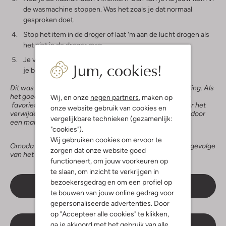
de wasmachine stoppen. Was het zoals je dat normaal
gesproken doet.
Stop het item in de droger of laat 'm aan de lucht drogen als
het niet in de droger mag.
Je vlek is weg! Zie je 'm toch nog zitten? Dan kun
Jum, cookies!
je bovenstaande 4 stappen nog een keer herhalen.
Dit was mijn tip voor het verwijderen van nagellak uit kleding. Als
het goed is staat het na deze tips weer gelijk: nagellak 1 –
Wij, en onze
negen partners
, maken op
favoriete kledingstuk 1. Heb jij zelf nog een goede tip voor het
onze website gebruik van cookies en
verwijderen van nagellak uit kleding? Laat het ons weten door
vergelijkbare technieken (gezamenlijk:
een mailtje te sturen naar marketing@omoda.nl.
"cookies").
Wij gebruiken cookies om ervoor te
Omoda is niet aansprakelijk voor schade aan kleding ten gevolge
zorgen dat onze website goed
van het onjuist opvolgen van deze stappen.
functioneert, om jouw voorkeuren op
te slaan, om inzicht te verkrijgen in
bezoekersgedrag en om een profiel op
Hoe haal je verf uit kleding?
te bouwen van jouw online gedrag voor
gepersonaliseerde advertenties. Door
op "Accepteer alle cookies" te klikken,
ga je akkoord met het gebruik van alle
Shop dameskleding