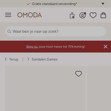
Gratis standaard verzending*
Menu
Shop nu:
jouw must-haves tot 70% korting!
Terug
Sandalen Dames