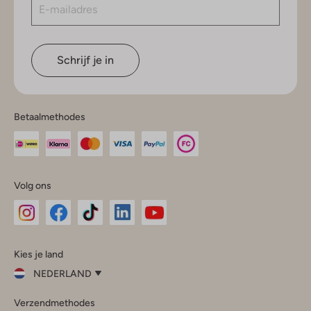
Schrijf je in
Betaalmethodes
Volg ons
Omoda
Omoda
Omoda
Omoda
Omoda
Kies je land
Instagram
Facebook
TikTok
LinkedIn
YouTube
NEDERLAND
Kies
Verzendmethodes
je