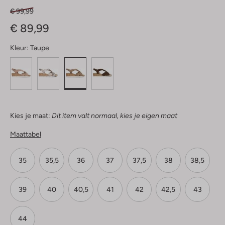
€ 99,99
€ 89,99
Kleur:
Taupe
Kies je maat:
Dit item valt normaal, kies je eigen maat
Maattabel
35
35,5
36
37
37,5
38
38,5
39
40
40,5
41
42
42,5
43
44