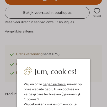
Bekijk voorraad in boutiques
Favoriet
Reserveer direct in een van onze 37 boutiques
Vergelijkbare items
Gratis verzending
vanaf €75,-
Gratis retourneren
binnen 30 dagen*
Jum, cookies!
Betaal achteraf
met Klarna
Wij, en onze
negen partners
, maken op
onze website gebruik van cookies en
Product informatie
vergelijkbare technieken (gezamenlijk:
"cookies").
Wij gebruiken cookies om ervoor te