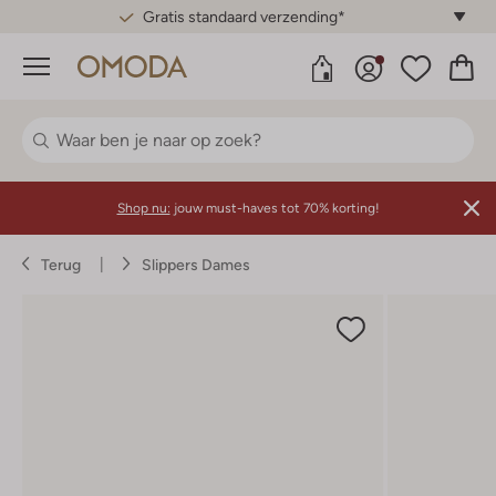
Gratis standaard verzending*
Menu
Shop nu:
jouw must-haves tot 70% korting!
Terug
Slippers Dames