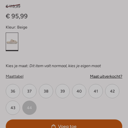
€ 119,99
€ 95,99
Kleur:
Beige
Kies je maat:
Dit item valt normaal, kies je eigen maat
Maattabel
Maat uitverkocht?
36
37
38
39
40
41
42
43
44
Voeg toe