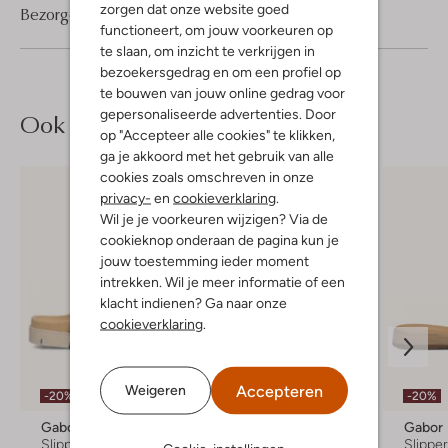
zorgen dat onze website goed
Bezorgen & retourneren
functioneert, om jouw voorkeuren op
te slaan, om inzicht te verkrijgen in
bezoekersgedrag en om een profiel op
te bouwen van jouw online gedrag voor
gepersonaliseerde advertenties. Door
Ook iets voor jou?
op "Accepteer alle cookies" te klikken,
ga je akkoord met het gebruik van alle
cookies zoals omschreven in onze
privacy-
en
cookieverklaring
.
Wil je je voorkeuren wijzigen? Via de
cookieknop onderaan de pagina kun je
jouw toestemming ieder moment
intrekken. Wil je meer informatie of een
klacht indienen? Ga naar onze
cookieverklaring
.
Accepteren
Weigeren
-20%
-30%
-20%
Gabor
Mou
Gabor
Slippers
Slippers
Slippe