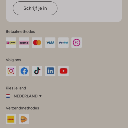
Schrijf je in
Betaalmethodes
Volg ons
Omoda
Omoda
Omoda
Omoda
Omoda
Kies je land
Instagram
Facebook
TikTok
LinkedIn
YouTube
NEDERLAND
Kies
Verzendmethodes
je
Sluit
land
Nederland