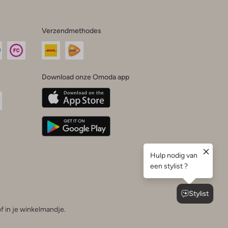
Verzendmethodes
Download onze Omoda app
oda
n
uTube
f in je winkelmandje.