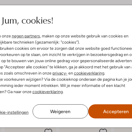
elling & Pasvorm
Omschrijving
Jum, cookies!
e
Stap stijlvol de dag door met 
ssic Tailoring
instappers voor dames zijn gem
n onze
negen partners
, maken op onze website gebruik van cookies en
uitenkant:
Leer
Het beige ontwerp heeft een mode
ijkbare technieken (gezamenlijk: "cookies").
innenkant:
Leer
geraffineerde toets geven. Combi
bruiken cookies om ervoor te zorgen dat onze website goed functionee
ol:
Rubber, Leer
ontspannen middag in de stad of 
oorkeuren op te slaan, om inzicht te verkrijgen in bezoekersgedrag en 
lokhak
kantoorstijl. Stel zo jouw ideale
l op te bouwen van jouw online gedrag voor gepersonaliseerde advertent
(cm):
2
cultureel uitje. Voel je gekleed en
p "Accepteer alle cookies" te klikken, ga je akkoord met het gebruik van 
Carré Neus
es zoals omschreven in onze
privacy-
en
cookieverklaring
.
 je voorkeuren wijzigen? Via de cookieknop onderaan de pagina kun je j
mming ieder moment intrekken. Wil je meer informatie of een klacht
nen? Ga naar onze
cookieverklaring
.
Weigeren
Accepteren
kie-instellingen