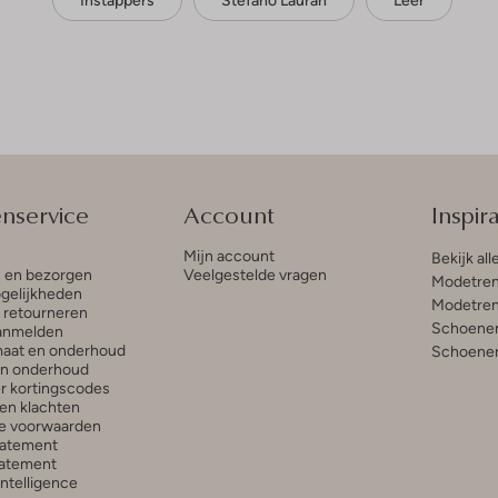
Instappers
Stefano Lauran
Leer
enservice
Account
Inspira
Mijn account
Bekijk all
n en bezorgen
Veelgestelde vragen
Modetren
gelijkheden
Modetren
n retourneren
Schoenen
anmelden
aat en onderhoud
Schoenen
en onderhoud
r kortingscodes
en klachten
e voorwaarden
tatement
atement
 Intelligence