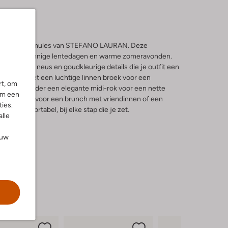
de beige 4015 mules van STEFANO LAURAN. Deze
aakt voor zonnige lentedagen en warme zomeravonden.
rne carré neus en goudkleurige details die je outfit een
neer ze met een luchtige linnen broek voor een
rt, om
draag ze onder een elegante midi-rok voor een nette
om een
 outfit samen voor een brunch met vriendinnen of een
ies.
 toch comfortabel, bij elke stap die je zet.
alle
ouw