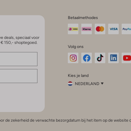
Betaalmethodes
e deals, speciaal voor
p € 150,- shoptegoed.
Volg ons
Omoda
Omoda
Omoda
Omoda
Om
Kies je land
Instagram
Facebook
TikTok
LinkedI
Yo
NEDERLAND
Kies
je
Sluit
land
Nederland
België
(Nederlands)
 voor de zekerheid de verwachte bezorgdatum bij het item op de website o
Belgique
(Français)