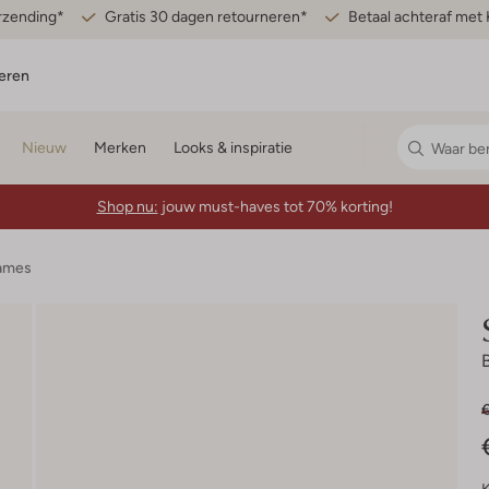
erzending*
Gratis 30 dagen retourneren*
Betaal achteraf met 
eren
Nieuw
Merken
Looks & inspiratie
Shop nu:
jouw must-haves tot 70% korting!
Dames