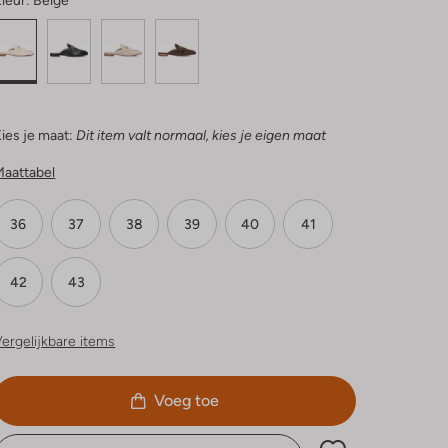
leur:
Beige
ies je maat:
Dit item valt normaal, kies je eigen maat
Maattabel
36
37
38
39
40
41
42
43
ergelijkbare items
Voeg toe