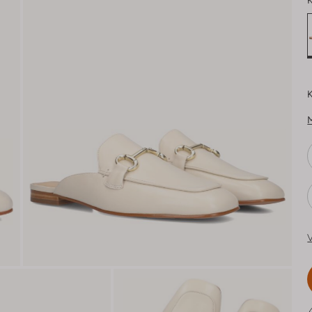
K
K
V