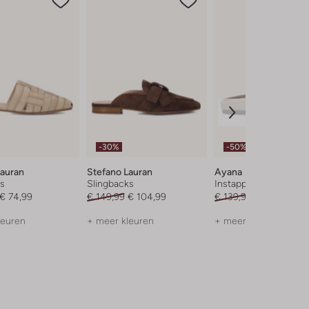
-30%
-50%
Lauran
Stefano Lauran
Ayana
rs
Slingbacks
Instappers
€ 74,99
€ 149,99
€ 104,99
€ 139,99
€ 69,99
leuren
+ meer kleuren
+ meer kleuren