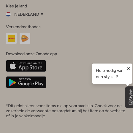
Kies je land
Instagram
Facebook
TikTok
LinkedIn
YouTube
NEDERLAND
Kies
Verzendmethodes
je
Sluit
land
Nederland
België
(Nederlands)
Download onze Omoda app
Belgique
(Français)
Deutschland
*Dit geldt alleen voor items die op voorraad zijn. Check voor de
zekerheid de verwachte bezorgdatum bij het item op de website
of in je winkelmandje.