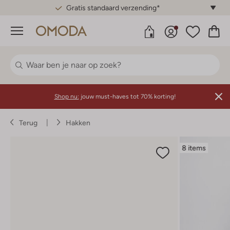
Gratis standaard verzending*
Menu
Shop nu:
jouw must-haves tot 70% korting!
Terug
Hakken
8 items