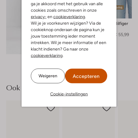
ga je akkoord met het gebruik van alle
Laatste items
cookies zoals omschreven in onze
-30%
privacy-
en
cookieverklaring
.
Wil je je voorkeuren wijzigen? Via de
Tommy Hilfiger
Polo
cookieknop onderaan de pagina kun je
€ 79,99
€ 55,99
jouw toestemming ieder moment
intrekken. Wil je meer informatie of een
Ontdek de look
klacht indienen? Ga naar onze
cookieverklaring
.
Accepteren
Weigeren
Ook iets voor jou?
Cookie-instellingen