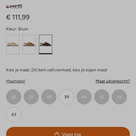
€ 159,99
€ 111,99
Kleur:
Bruin
Kies je maat:
Dit item valt normaal, kies je eigen maat
Maattabel
Maat uitverkocht?
36
37
38
39
40
41
42
43
Voeg toe