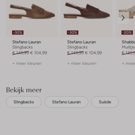
-30%
-30%
-20%
Stefano Lauran
Stefano Lauran
Shabbi
Slingbacks
Slingbacks
Muiltj
€ 149,99
€ 104,99
€ 149,99
€ 104,99
€ 139,
+ meer kleuren
+ meer kleuren
+ meer
Bekijk meer
Slingbacks
Stefano Lauran
Suède