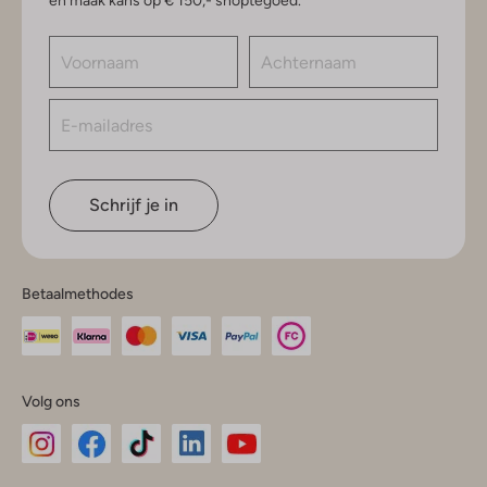
en maak kans op € 150,- shoptegoed.
Schrijf je in
Betaalmethodes
Volg ons
Omoda
Omoda
Omoda
Omoda
Omoda