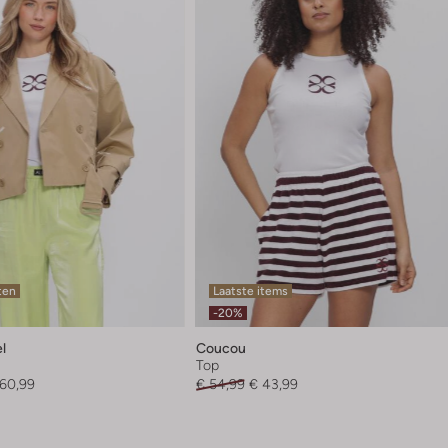
ten
Laatste items
-20%
el
Coucou
Top
160,99
€ 54,99
€ 43,99