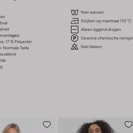
Niet wassen
fen
Strijken op maximaal 110 °C
tival
elvet
Alleen liggend drogen
ercentages:
Gewone chemische reinigi
e, 17 % Polyester
Niet bleken
e:
Normale Taille
osvallend
ide
g