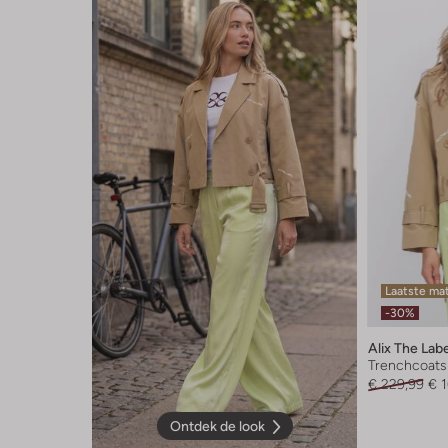
Laatste ma
-30%
Alix The Lab
Trenchcoats
€ 229,99
€ 
Ontdek de look