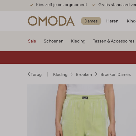
Kies zelf je bezorgmoment
Gratis standaard v
Dames
Heren
Kind
Sale
Schoenen
Kleding
Tassen & Accessoires
Terug
Kleding
Broeken
Broeken Dames