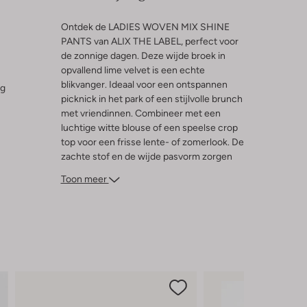
Ontdek de LADIES WOVEN MIX SHINE
PANTS van ALIX THE LABEL, perfect voor
de zonnige dagen. Deze wijde broek in
opvallend lime velvet is een echte
blikvanger. Ideaal voor een ontspannen
ng
picknick in het park of een stijlvolle brunch
met vriendinnen. Combineer met een
luchtige witte blouse of een speelse crop
top voor een frisse lente- of zomerlook. De
zachte stof en de wijde pasvorm zorgen
voor ultiem draagcomfort, terwijl je
Toon meer
moeiteloos een statement maakt. Voeg
een paar sandalen toe en je bent klaar om
te stralen in het zonnetje.