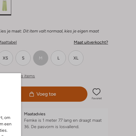
ies je maat:
Dit item valt normaal, kies je eigen maat
Maattabel
Maat uitverkocht?
XS
S
M
L
XL
ergelijkbare items
Voeg toe
Favoriet
Maatadvies
rt, om
Femke is 1 meter 77 lang en draagt maat
om een
36.
De pasvorm is
losvallend
.
ies.