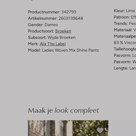
Kleur:
Lime
Productnummer:
342793
Patroon:
Ef
Artikelnummer:
2603139648
Trends:
Fes
Gender:
Dames
Materiaal:
V
Productsoort:
Broeken
Materiaalp
Subsoort:
Wijde Broeken
83 % Viscos
Merk:
Alix The Label
Taillehoogt
Model:
Ladies Woven Mix Shine Pants
Pasvorm:
L
Pasvorm:
W
Lengte:
Lan
Maak je
look compleet