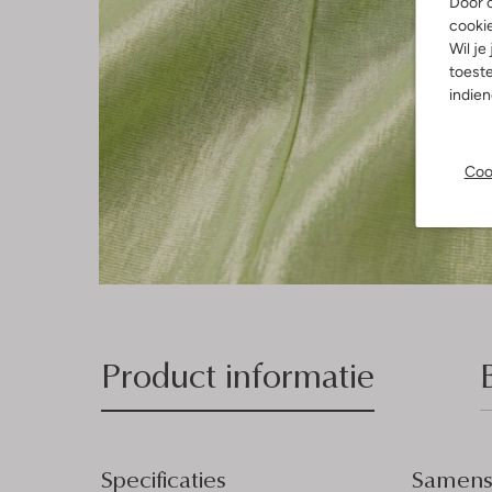
Door o
cooki
Wil je
toeste
indie
Coo
Product informatie
Specificaties
Samenst