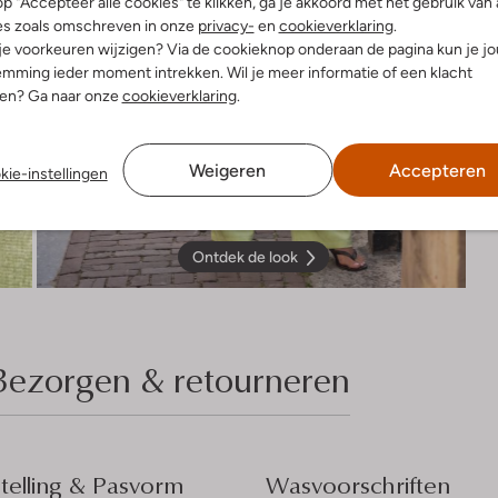
p "Accepteer alle cookies" te klikken, ga je akkoord met het gebruik van 
es zoals omschreven in onze
privacy-
en
cookieverklaring
.
 je voorkeuren wijzigen? Via de cookieknop onderaan de pagina kun je j
mming ieder moment intrekken. Wil je meer informatie of een klacht
nen? Ga naar onze
cookieverklaring
.
Weigeren
Accepteren
kie-instellingen
Ontdek de look
Bezorgen & retourneren
elling & Pasvorm
Wasvoorschriften