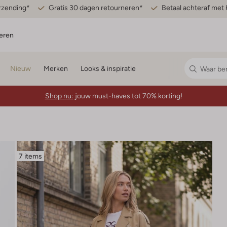
erzending*
Gratis 30 dagen retourneren*
Betaal achteraf met 
eren
Nieuw
Merken
Looks & inspiratie
Shop nu:
jouw must-haves tot 70% korting!
7 items