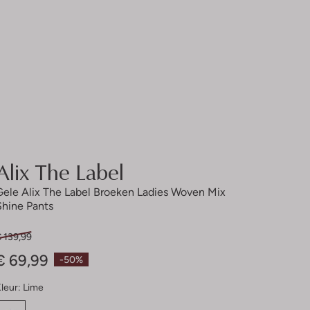
Alix The Label
Gele Alix The Label Broeken Ladies Woven Mix
Shine Pants
 139,99
€ 69,99
-50%
leur:
Lime