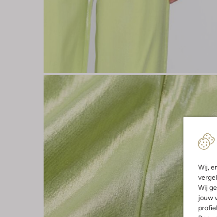
Wij, e
vergel
Wij ge
jouw v
profie