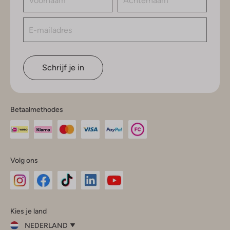
Schrijf je in
Betaalmethodes
Volg ons
Omoda
Omoda
Omoda
Omoda
Omoda
Kies je land
Instagram
Facebook
TikTok
LinkedIn
YouTube
NEDERLAND