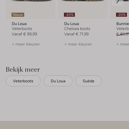
Nieuw
-20%
-20%
Du Loua
Du Loua
Bunnie
Veterboots
Chelsea boots
Veterb
Vanaf
€ 99,99
Vanaf
€ 71,99
€ 89,9
+ meer kleuren
+ meer kleuren
+ meer
Bekijk meer
Veterboots
Du Loua
Suède