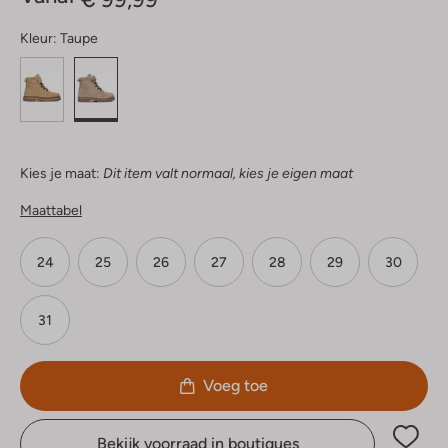
Kleur:
Taupe
Kies je maat:
Dit item valt normaal, kies je eigen maat
Maattabel
24
25
26
27
28
29
30
31
Voeg toe
Bekijk voorraad in boutiques