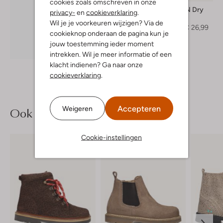
cookies zoals omschreven in onze
Tumble 'n Dry
privacy-
en
cookieverklaring
.
T-shirt
Wil je je voorkeuren wijzigen? Via de
€ 37,99
€ 26,99
cookieknop onderaan de pagina kun je
jouw toestemming ieder moment
Ontdek de look
intrekken. Wil je meer informatie of een
klacht indienen? Ga naar onze
cookieverklaring
.
Accepteren
Weigeren
Ook iets voor jou?
Cookie-instellingen