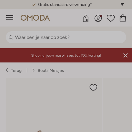
Gratis standaard verzending*
Menu
Shop nu:
jouw must-haves tot 70% korting!
Terug
Boots Meisjes