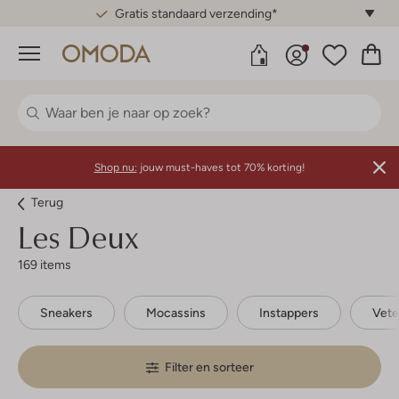
Gratis standaard verzending*
Menu
Shop nu:
jouw must-haves tot 70% korting!
Terug
Les Deux
169 items
Sneakers
Mocassins
Instappers
Vet
Filter en sorteer