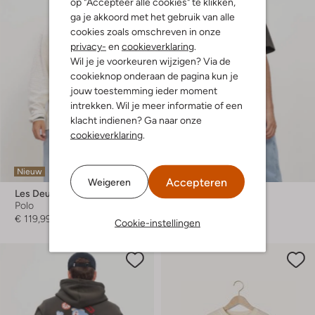
op "Accepteer alle cookies" te klikken,
ga je akkoord met het gebruik van alle
cookies zoals omschreven in onze
privacy-
en
cookieverklaring
.
Wil je je voorkeuren wijzigen? Via de
cookieknop onderaan de pagina kun je
jouw toestemming ieder moment
intrekken. Wil je meer informatie of een
klacht indienen? Ga naar onze
cookieverklaring
.
Nieuw
Nieuw
Accepteren
Weigeren
Les Deux
Les Deux
Polo
T-shirt
€ 119,99
€ 69,99
Cookie-instellingen