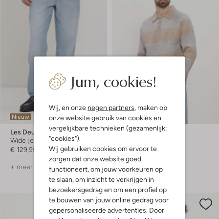
Jum, cookies!
Wij, en onze
negen partners
, maken op
Nieuw
Nieuw
onze website gebruik van cookies en
vergelijkbare technieken (gezamenlijk:
Les Deux
Les Deux
"cookies").
Wide jeans
Trui
Wij gebruiken cookies om ervoor te
€ 129,99
€ 159,99
zorgen dat onze website goed
+ meer kleuren
functioneert, om jouw voorkeuren op
te slaan, om inzicht te verkrijgen in
bezoekersgedrag en om een profiel op
te bouwen van jouw online gedrag voor
gepersonaliseerde advertenties. Door