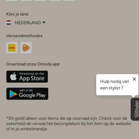
Omoda
Omoda
Omoda
Omoda
Omoda
Kies je land
Instagram
Facebook
TikTok
LinkedIn
YouTube
NEDERLAND
Kies
Verzendmethodes
je
Sluit
land
Nederland
België
(Nederlands)
Download onze Omoda app
Belgique
(Français)
Deutschland
*Dit geldt alleen voor items die op voorraad zijn. Check voor de
zekerheid de verwachte bezorgdatum bij het item op de website
of in je winkelmandje.