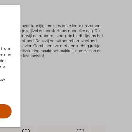
rfect voor avontuurlijke meisjes deze lente en zomer.
zool stap je stijlvol en comfortabel door elke dag. De
xe gevoel, terwijl de rubberen zool grip biedt tijdens het
ng langs het strand. Dankzij het uitneembare voetbed
 een dag vol plezier. Combineer ze met een luchtig jurkje
rt, om
dy look. De ritssluiting maakt het makkelijk om ze aan en
om een
r elke jonge fashionista!
ies.
alle
ouw