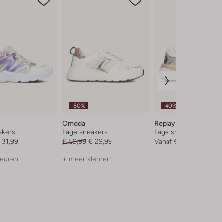
-50%
-40%
n
Omoda
Replay
akers
Lage sneakers
Lage sneakers
 31,99
€ 59,99
€ 29,99
Vanaf
€ 38,99
leuren
+ meer kleuren