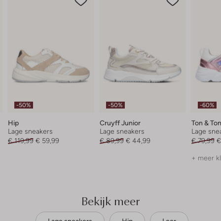
-50%
-50%
-60%
Hip
Cruyff Junior
Ton & To
Lage sneakers
Lage sneakers
Lage sne
€ 119,99
€ 59,99
€ 89,99
€ 44,99
€ 79,99
€
+ meer k
Bekijk meer