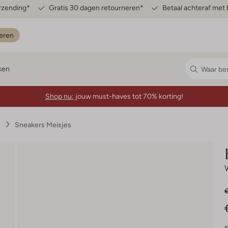
erzending*
Gratis 30 dagen retourneren*
Betaal achteraf met 
eren
ken
Shop nu:
jouw must-haves tot 70% korting!
s
Sneakers Meisjes