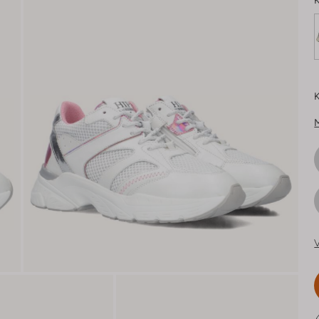
K
K
V