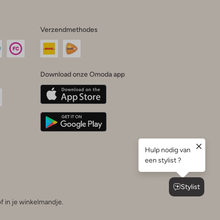
Verzendmethodes
Download onze Omoda app
oda
n
uTube
f in je winkelmandje.