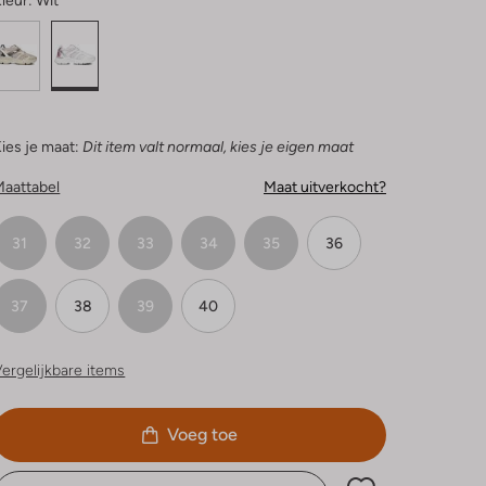
leur:
Wit
ies je maat:
Dit item valt normaal, kies je eigen maat
Maattabel
Maat uitverkocht?
31
32
33
34
35
36
37
38
39
40
ergelijkbare items
Voeg toe