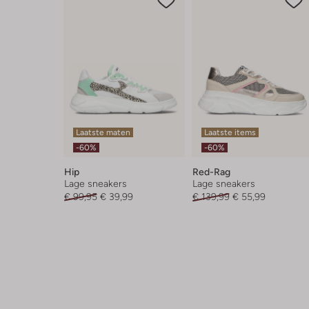
Laatste maten
Laatste items
-60%
-60%
Hip
Red-Rag
Lage sneakers
Lage sneakers
€ 99,95
€ 39,99
€ 139,99
€ 55,99