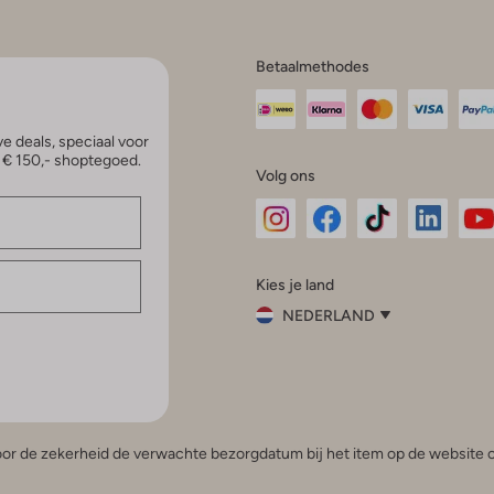
Betaalmethodes
e deals, speciaal voor
p € 150,- shoptegoed.
Volg ons
Omoda
Omoda
Omoda
Omoda
Om
Kies je land
Instagram
Facebook
TikTok
LinkedI
Yo
NEDERLAND
Kies
je
Sluit
land
Nederland
België
(Nederlands)
 voor de zekerheid de verwachte bezorgdatum bij het item op de website o
Belgique
(Français)