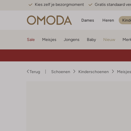
Kies zelf je bezorgmoment
Gratis standaard v
Dames
Heren
Kind
Sale
Meisjes
Jongens
Baby
Nieuw
Mer
Terug
Schoenen
Kinderschoenen
Meisje