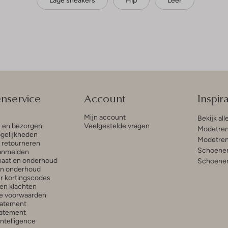
Lage sneakers
Hip
Leer
enservice
Account
Inspira
Mijn account
Bekijk all
n en bezorgen
Veelgestelde vragen
Modetren
gelijkheden
Modetren
n retourneren
Schoenen
anmelden
aat en onderhoud
Schoenen
en onderhoud
r kortingscodes
en klachten
e voorwaarden
tatement
atement
 Intelligence