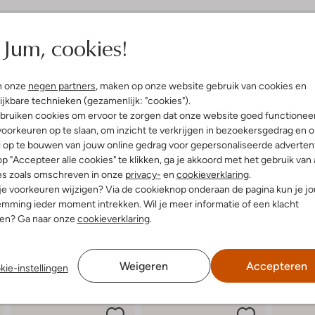
elling & Pasvorm
Omschrijving
Jum, cookies!
Ontdek de HIP H1255 sneakers, pe
Met een ronde neus en een chunky 
uitenkant:
Leer
leren binnenkant zorgt voor een lu
n onze
negen partners
, maken op onze website gebruik van cookies en
innenkant:
Leer
spelen in het park of een wandeli
ijkbare technieken (gezamenlijk: "cookies").
ol:
Rubber
blijven de sneakers fris, zelfs na
bruiken cookies om ervoor te zorgen dat onze website goed functionee
g:
Rits
of een stoere short voor een tren
oorkeuren op te slaan, om inzicht te verkrijgen in bezoekersgedrag en 
uit te trekken. Een must-have voo
hunky Zool
l op te bouwen van jouw online gedrag voor gepersonaliseerde advertent
Ronde Neus
p "Accepteer alle cookies" te klikken, ga je akkoord met het gebruik van 
r voetbed:
Ja
es zoals omschreven in onze
privacy-
en
cookieverklaring
.
 je voorkeuren wijzigen? Via de cookieknop onderaan de pagina kun je j
mming ieder moment intrekken. Wil je meer informatie of een klacht
nen? Ga naar onze
cookieverklaring
.
Weigeren
Accepteren
kie-instellingen