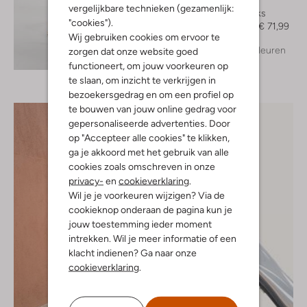
Bibi Lou
vergelijkbare technieken (gezamenlijk:
Slingbacks
"cookies").
€ 179,99
€ 71,99
Wij gebruiken cookies om ervoor te
+ meer kleuren
zorgen dat onze website goed
Ontdek de look
functioneert, om jouw voorkeuren op
te slaan, om inzicht te verkrijgen in
bezoekersgedrag en om een profiel op
te bouwen van jouw online gedrag voor
gepersonaliseerde advertenties. Door
op "Accepteer alle cookies" te klikken,
ga je akkoord met het gebruik van alle
cookies zoals omschreven in onze
privacy-
en
cookieverklaring
.
Wil je je voorkeuren wijzigen? Via de
cookieknop onderaan de pagina kun je
jouw toestemming ieder moment
intrekken. Wil je meer informatie of een
klacht indienen? Ga naar onze
cookieverklaring
.