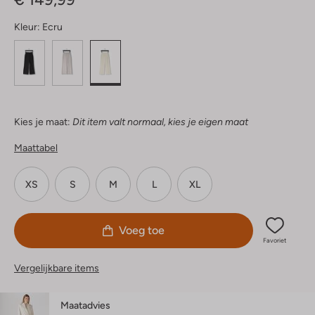
Kleur:
Ecru
Kies je maat:
Dit item valt normaal, kies je eigen maat
Maattabel
XS
S
M
L
XL
Voeg toe
Favoriet
Vergelijkbare items
Maatadvies