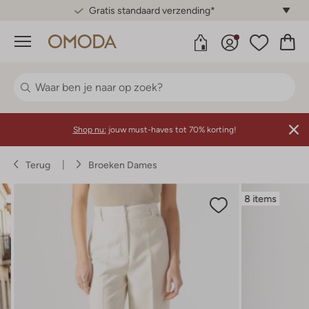
Gratis standaard verzending*
Menu
Shop nu:
jouw must-haves tot 70% korting!
Terug
Broeken Dames
8 items