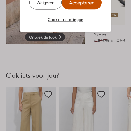
Accepteren
Weigeren
Laatste items
Cookie-instellingen
-70%
Josh V
Pumps
Ontdek de look
€ 169,99
€ 50,99
Ook iets voor jou?