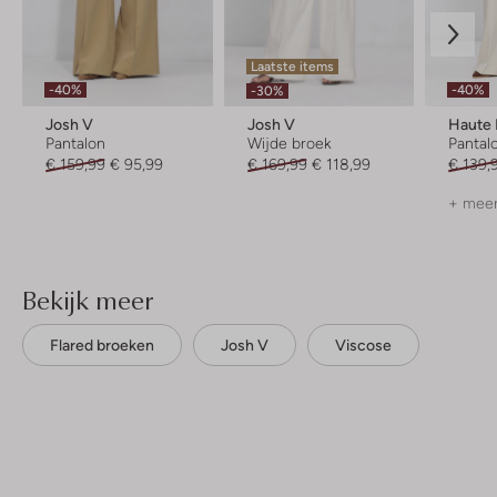
Laatste items
-40%
-40%
-30%
Josh V
Josh V
Haute 
Pantalon
Wijde broek
Pantal
€ 159,99
€ 95,99
€ 169,99
€ 118,99
€ 139,
+ meer
Bekijk meer
Flared broeken
Josh V
Viscose