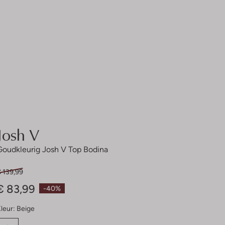
Josh V
Goudkleurig Josh V Top Bodina
 139,99
€ 83,99
-40%
leur:
Beige