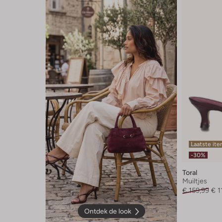
Laatste it
-30%
Toral
Muiltjes
€ 159,99
€ 1
Ontdek de look