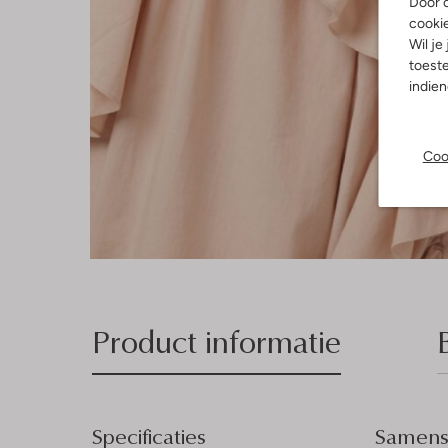
Door o
cooki
Wil je
toeste
indie
Coo
Product informatie
Specificaties
Samenst