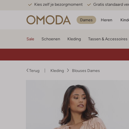
Kies zelf je bezorgmoment
Gratis standaard v
Dames
Heren
Kind
Sale
Schoenen
Kleding
Tassen & Accessoires
Terug
Kleding
Blouses Dames