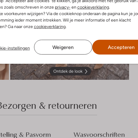
p "Accepteer alle cookies" te klikken, ga je akkoord met het gebruik van 
es zoals omschreven in onze
privacy-
en
cookieverklaring
.
 je voorkeuren wijzigen? Via de cookieknop onderaan de pagina kun je j
mming ieder moment intrekken. Wil je meer informatie of een klacht
nen? Ga naar onze
cookieverklaring
.
Weigeren
Accepteren
kie-instellingen
Ontdek de look
Bezorgen & retourneren
elling & Pasvorm
Wasvoorschriften