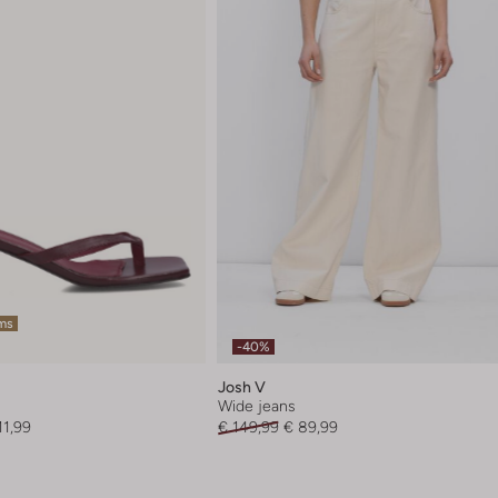
ems
-40%
Josh V
Wide jeans
11,99
€ 149,99
€ 89,99