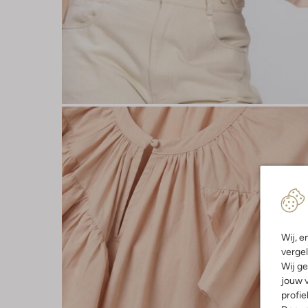
Wij, e
vergel
Wij ge
jouw v
profie