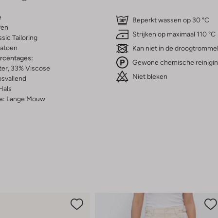
e
Beperkt wassen op 30 °C
fen
Strijken op maximaal 110 °C
ssic Tailoring
atoen
Kan niet in de droogtromme
ercentages:
Gewone chemische reinigi
ter, 33% Viscose
Niet bleken
osvallend
Hals
e:
Lange Mouw