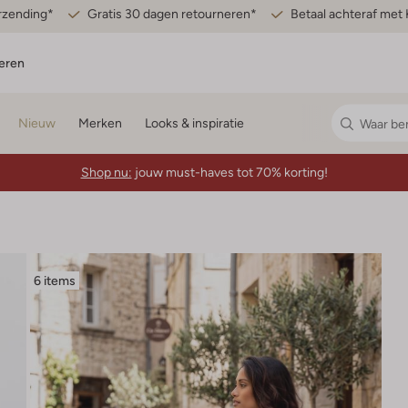
erzending*
Gratis 30 dagen retourneren*
Betaal achteraf met 
eren
Nieuw
Merken
Looks & inspiratie
Shop nu:
jouw must-haves tot 70% korting!
6 items