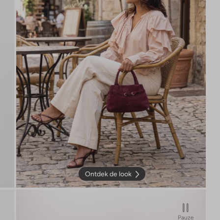
Ontdek de look
Pauze