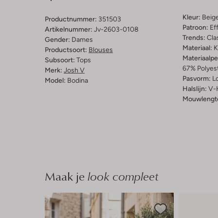
Kleur:
Beig
Productnummer:
351503
Patroon:
Ef
Artikelnummer:
Jv-2603-0108
Trends:
Cla
Gender:
Dames
Materiaal:
K
Productsoort:
Blouses
Materiaalp
Subsoort:
Tops
67% Polyes
Merk:
Josh V
Pasvorm:
L
Model:
Bodina
Halslijn:
V-
Mouwlengt
Maak je
look compleet