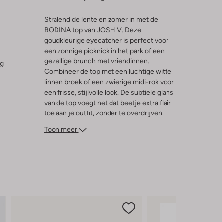
Stralend de lente en zomer in met de
BODINA top van JOSH V. Deze
goudkleurige eyecatcher is perfect voor
l
een zonnige picknick in het park of een
gezellige brunch met vriendinnen.
ng
Combineer de top met een luchtige witte
linnen broek of een zwierige midi-rok voor
een frisse, stijlvolle look. De subtiele glans
van de top voegt net dat beetje extra flair
toe aan je outfit, zonder te overdrijven.
Ideaal voor dames die houden van een
Toon meer
vleugje glamour in hun dagelijkse
garderobe. Laat de zon maar schijnen!