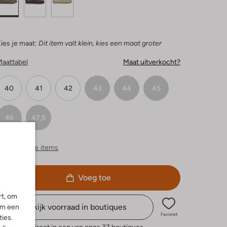
ies je maat:
Dit item valt klein, kies een maat groter
Maattabel
Maat uitverkocht?
40
41
42
43
44
45
46
47,5
ergelijkbare items
Voeg toe
rt, om
Bekijk voorraad in boutiques
om een
Favoriet
ies.