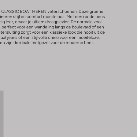
 de CLASSIC BOAT HEREN veterschoenen. Deze groene
eren stijl en comfort moeiteloos. Met een ronde neus
 leer, ervaar je ultiem draagplezier. De normale zool
it, perfect voor een wandeling langs de boulevard of een
ersluiting zorgt voor een klassieke look die nooit uit de
al jeans of een stijlvolle chino voor een moeiteloze,
nen zijn de ideale metgezel voor de moderne heer.