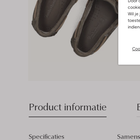
Door o
cooki
Wil je
toeste
indie
Coo
Product informatie
Specificaties
Samenst