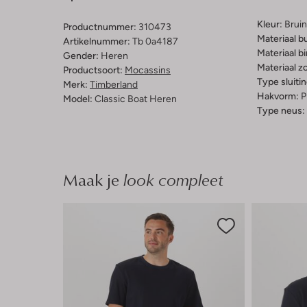
Kleur:
Bruin
Productnummer:
310473
Materiaal b
Artikelnummer:
Tb 0a4187
Materiaal b
Gender:
Heren
Materiaal zo
Productsoort:
Mocassins
Type sluitin
Merk:
Timberland
Hakvorm:
P
Model:
Classic Boat Heren
Type neus:
Maak je
look compleet