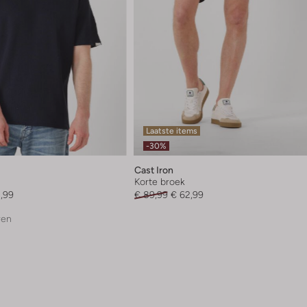
Laatste items
-30%
Cast Iron
Korte broek
1,99
€ 89,99
€ 62,99
ren