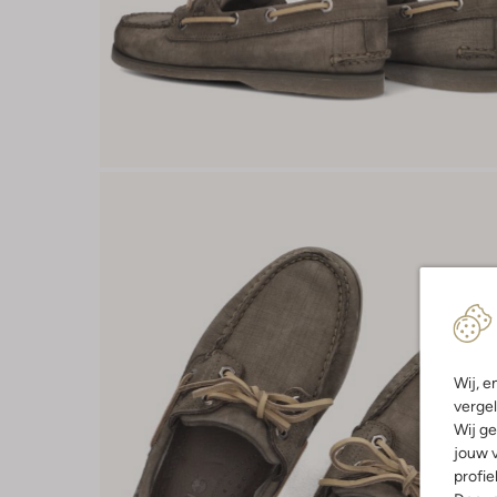
Wij, e
vergel
Wij ge
jouw v
profie