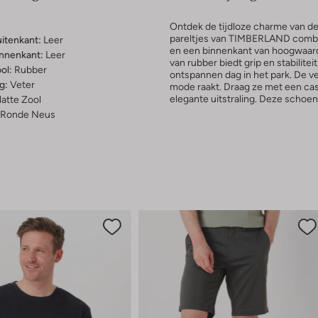
Ontdek de tijdloze charme van
pareltjes van TIMBERLAND combin
uitenkant:
Leer
en een binnenkant van hoogwaardig
innenkant:
Leer
van rubber biedt grip en stabilite
ol:
Rubber
ontspannen dag in het park. De vet
g:
Veter
mode raakt. Draag ze met een casu
elegante uitstraling. Deze schoe
latte Zool
Ronde Neus