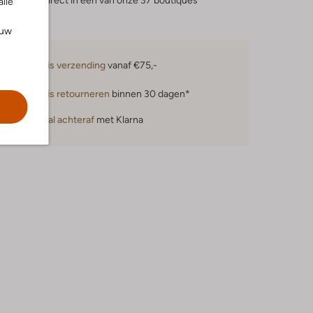
eserveer direct in een van onze 37 boutiques
alle
ouw
Gratis verzending
vanaf €75,-
Gratis retourneren
binnen 30 dagen*
Betaal achteraf
met Klarna