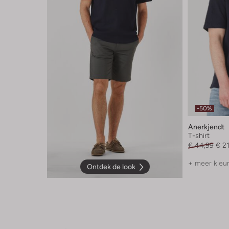
-50%
Anerkjendt
T-shirt
€ 44,99
€ 2
+ meer kleu
Ontdek de look