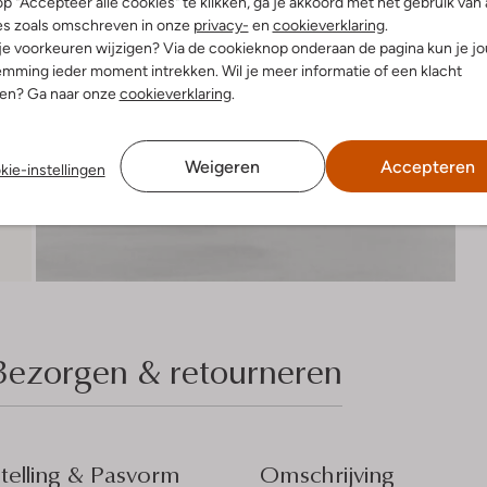
R
p "Accepteer alle cookies" te klikken, ga je akkoord met het gebruik van 
es zoals omschreven in onze
privacy-
en
cookieverklaring
.
 je voorkeuren wijzigen? Via de cookieknop onderaan de pagina kun je j
mming ieder moment intrekken. Wil je meer informatie of een klacht
nen? Ga naar onze
cookieverklaring
.
Weigeren
Accepteren
kie-instellingen
Bezorgen & retourneren
elling & Pasvorm
Omschrijving