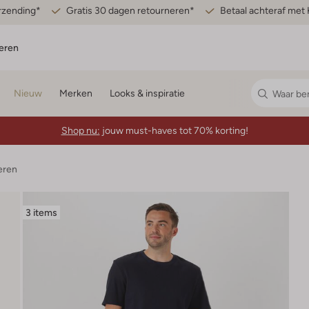
erzending*
Gratis 30 dagen retourneren*
Betaal achteraf met 
eren
Nieuw
Merken
Looks & inspiratie
Shop nu:
jouw must-haves tot 70% korting!
eren
3 items