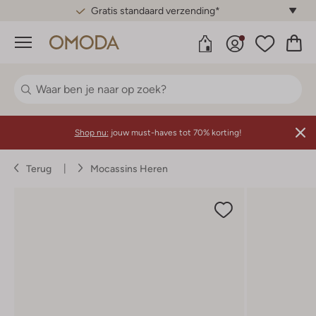
Gratis standaard verzending*
Menu
Shop nu:
jouw must-haves tot 70% korting!
Terug
Mocassins Heren