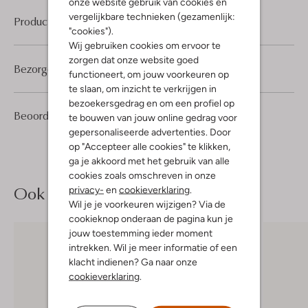
onze website gebruik van cookies en
vergelijkbare technieken (gezamenlijk:
Product informatie
"cookies").
Wij gebruiken cookies om ervoor te
zorgen dat onze website goed
Bezorgen & retourneren
functioneert, om jouw voorkeuren op
te slaan, om inzicht te verkrijgen in
bezoekersgedrag en om een profiel op
1
5
Beoordelingen
(1)
5
te bouwen van jouw online gedrag voor
/5
Sterren
gepersonaliseerde advertenties. Door
op "Accepteer alle cookies" te klikken,
ga je akkoord met het gebruik van alle
cookies zoals omschreven in onze
Ook iets voor jou?
privacy-
en
cookieverklaring
.
Wil je je voorkeuren wijzigen? Via de
cookieknop onderaan de pagina kun je
jouw toestemming ieder moment
intrekken. Wil je meer informatie of een
klacht indienen? Ga naar onze
cookieverklaring
.