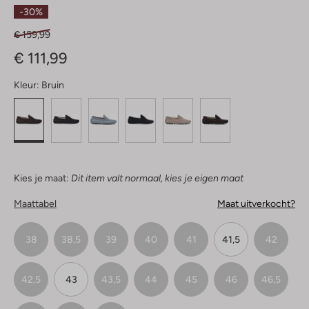
Sterren
-30%
€ 159,99
€ 111,99
Kleur:
Bruin
Kies je maat:
Dit item valt normaal, kies je eigen maat
Maattabel
Maat uitverkocht?
38
38,5
39
40
41
41,5
42
42,5
43
43,5
44
45
46
46,5