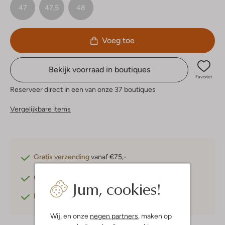
47
47,5
48
Voeg toe
Bekijk voorraad in boutiques
Favoriet
Reserveer direct in een van onze 37 boutiques
Vergelijkbare items
Gratis verzending
vanaf €75,-
Gratis retourneren
binnen 30 dagen*
Jum, cookies!
Betaal achteraf
met Klarna
Wij, en onze
negen partners
, maken op