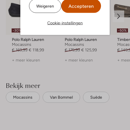
Accepteren
Weigeren
Cookie-instellingen
-30%
-30%
-50%
Polo Ralph Lauren
Polo Ralph Lauren
Timber
Mocassins
Mocassins
Mocas
€ 169,99
€ 118,99
€ 179,99
€ 125,99
€ 149,
+ meer kleuren
+ meer kleuren
+ meer
Bekijk meer
Mocassins
Van Bommel
Suède