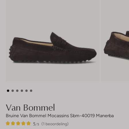
Van Bommel
Bruine Van Bommel Mocassins Sbm-40019 Manerba
5
1
5
/5
(1 beoordeling)