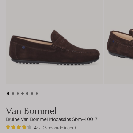
Van Bommel
Bruine Van Bommel Mocassins Sbm-40017
4
5
4
/5
(5 beoordelingen)