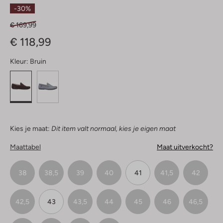
Sterren
-30%
€ 169,99
€ 118,99
Kleur:
Bruin
Kies je maat:
Dit item valt normaal, kies je eigen maat
Maattabel
Maat uitverkocht?
38
38,5
39
40
41
41,5
42
42,5
43
43,5
44
45
46
46,5