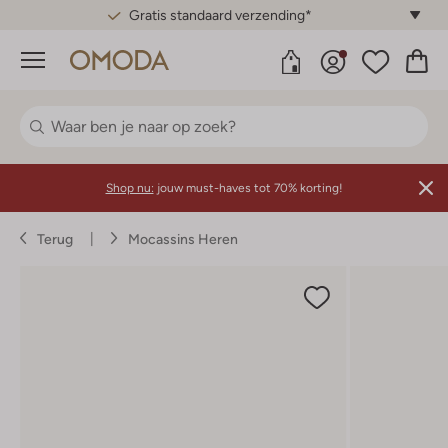
Gratis standaard verzending*
Menu
Shop nu:
jouw must-haves tot 70% korting!
Terug
Mocassins Heren