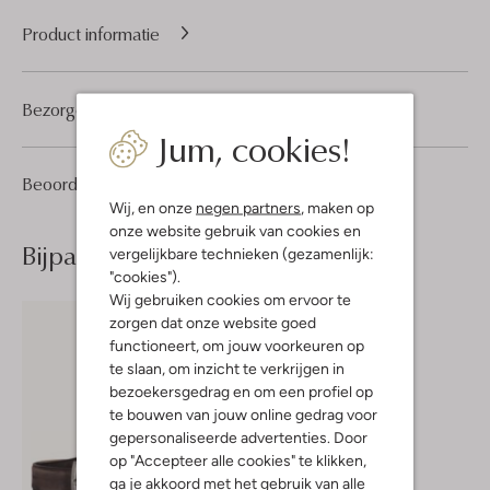
Product informatie
Bezorgen & retourneren
Jum, cookies!
5
4
Beoordelingen
(5)
4
/5
Sterren
Wij, en onze
negen partners
, maken op
onze website gebruik van cookies en
Bijpassende producten
vergelijkbare technieken (gezamenlijk:
"cookies").
Wij gebruiken cookies om ervoor te
zorgen dat onze website goed
functioneert, om jouw voorkeuren op
te slaan, om inzicht te verkrijgen in
bezoekersgedrag en om een profiel op
te bouwen van jouw online gedrag voor
gepersonaliseerde advertenties. Door
op "Accepteer alle cookies" te klikken,
ga je akkoord met het gebruik van alle