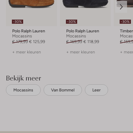
-30%
-30%
-30%
Polo Ralph Lauren
Polo Ralph Lauren
Timber
Mocassins
Mocassins
Mocas
€ 179,99
€ 125,99
€ 169,99
€ 118,99
€ 159,
+ meer kleuren
+ meer kleuren
+ meer
Bekijk meer
Mocassins
Van Bommel
Leer