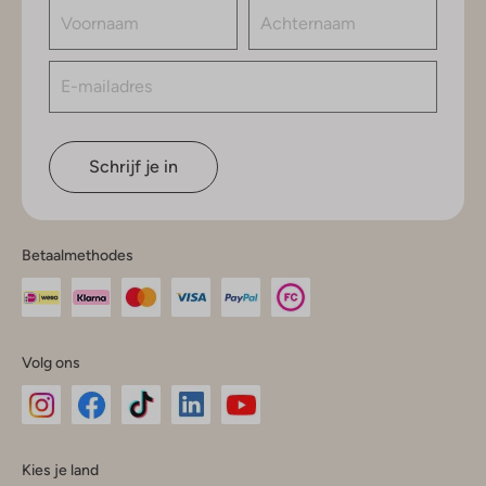
Schrijf je in
Betaalmethodes
Volg ons
Omoda
Omoda
Omoda
Omoda
Omoda
Kies je land
Instagram
Facebook
TikTok
LinkedIn
YouTube