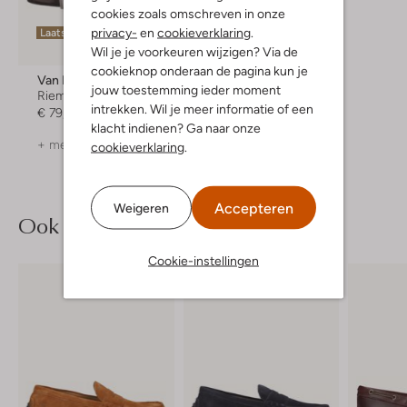
cookies zoals omschreven in onze
privacy-
en
cookieverklaring
.
Laatste items
Wil je je voorkeuren wijzigen? Via de
cookieknop onderaan de pagina kun je
Van Bommel
jouw toestemming ieder moment
Riem
intrekken. Wil je meer informatie of een
€ 79,99
klacht indienen? Ga naar onze
+ meer kleuren
cookieverklaring
.
Accepteren
Weigeren
Ook iets voor jou?
Cookie-instellingen