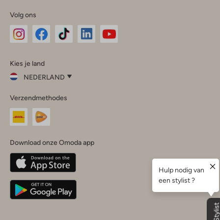
Volg ons
Omoda
Omoda
Omoda
Omoda
Omoda
Kies je land
Instagram
Facebook
TikTok
LinkedIn
YouTube
NEDERLAND
Kies
Verzendmethodes
je
Sluit
land
Nederland
België
(Nederlands)
Download onze Omoda app
Belgique
(Français)
Deutschland