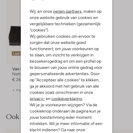
Wij, en onze
negen partners
, maken op
onze website gebruik van cookies en
vergelijkbare technieken (gezamenlijk:
"cookies").
Wij gebruiken cookies om ervoor te
zorgen dat onze website goed
functioneert, om jouw voorkeuren op
Laatste maten
Laatste items
te slaan, om inzicht te verkrijgen in
-30%
bezoekersgedrag en om een profiel op
te bouwen van jouw online gedrag voor
Van Bommel
Van Bommel
gepersonaliseerde advertenties. Door
Nette schoenen
Mocassins
€ 269,95
€ 169,99
€ 118,99
op "Accepteer alle cookies" te klikken,
ga je akkoord met het gebruik van alle
+ meer kleuren
+ meer kleuren
cookies zoals omschreven in onze
privacy-
en
cookieverklaring
.
Wil je je voorkeuren wijzigen? Via de
cookieknop onderaan de pagina kun je
Ook iets voor jou?
jouw toestemming ieder moment
intrekken. Wil je meer informatie of een
klacht indienen? Ga naar onze