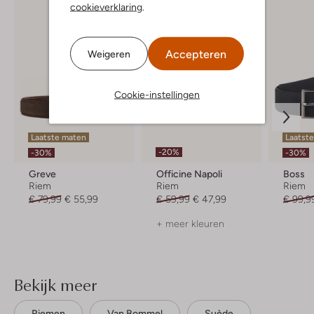
cookieverklaring
.
Accepteren
Weigeren
Cookie-instellingen
Laatste maten
Laatste
-20%
-30%
-30%
Greve
Officine Napoli
Boss
Riem
Riem
Riem
€ 79,99
€ 55,99
€ 59,99
€ 47,99
€ 99,9
+ meer kleuren
Bekijk meer
Riemen
Van Bommel
Suède