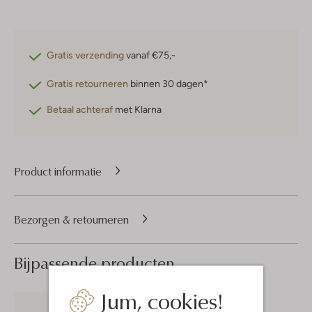
Gratis verzending
vanaf €75,-
Gratis retourneren
binnen 30 dagen*
Betaal achteraf
met Klarna
Product informatie
Bezorgen & retourneren
Bijpassende producten
Jum, cookies!