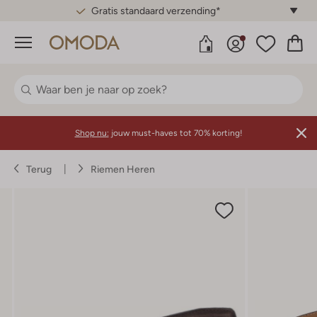
Gratis standaard verzending*
Menu
Shop nu:
jouw must-haves tot 70% korting!
Terug
Riemen Heren