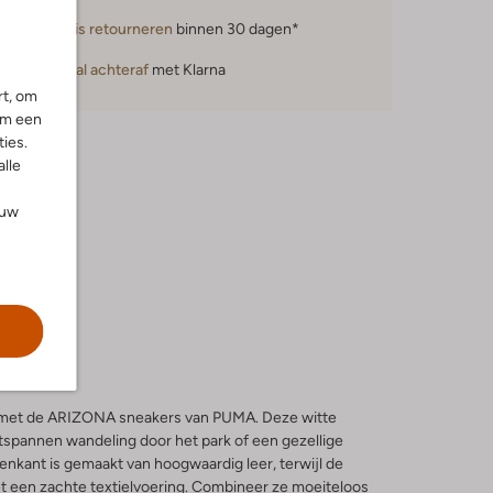
Gratis retourneren
binnen 30 dagen*
Betaal achteraf
met Klarna
rt, om
om een
ies.
alle
ouw
in met de ARIZONA sneakers van PUMA. Deze witte
ntspannen wandeling door het park of een gezellige
enkant is gemaakt van hoogwaardig leer, terwijl de
t een zachte textielvoering. Combineer ze moeiteloos