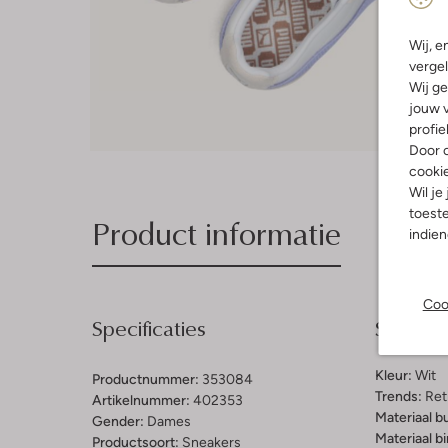
Wij, e
vergel
Wij ge
jouw v
profie
Door o
cooki
Wil je
toeste
Product informatie
indie
Coo
Specificaties
Samenst
Kleur:
Wit
Productnummer:
353084
Trends:
Ret
Artikelnummer:
402353
Materiaal b
Gender:
Dames
Materiaal b
Productsoort:
Sneakers