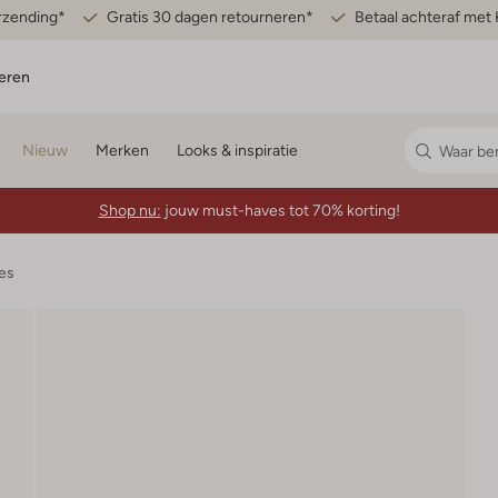
erzending*
Gratis 30 dagen retourneren*
Betaal achteraf met 
eren
Nieuw
Merken
Looks & inspiratie
Shop nu:
jouw must-haves tot 70% korting!
es