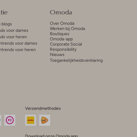
tie
Omoda
Over Omoda
e blogs
Werken bij Omoda
ds voor dames
Boutiques
ds voor heren
Omoda-app
trends voor dames
Corporate Social
Responsibility
trends voor heren
Nieuws
Toegankelijkheidsverklaring
Verzendmethodes
Download onze Omoda app