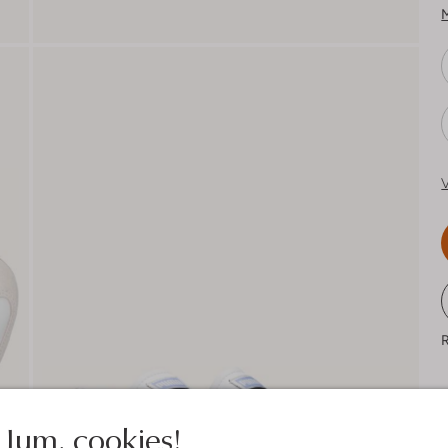
V
R
Jum, cookies!