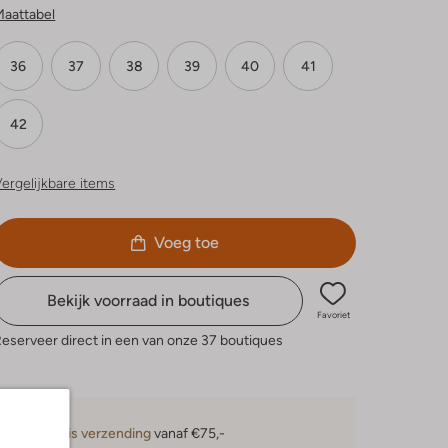
Maattabel
36
37
38
39
40
41
42
ergelijkbare items
Voeg toe
Bekijk voorraad in boutiques
Favoriet
eserveer direct in een van onze 37 boutiques
Gratis verzending
vanaf €75,-