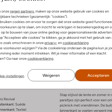
n onze
negen partners
, maken op onze website gebruik van cookies en
ijkbare technieken (gezamenlijk: "cookies").
bruiken cookies om ervoor te zorgen dat onze website goed functionee
oorkeuren op te slaan, om inzicht te verkrijgen in bezoekersgedrag en 
l op te bouwen van jouw online gedrag voor gepersonaliseerde advertent
p "Accepteer alle cookies" te klikken, ga je akkoord met het gebruik van 
es zoals omschreven in onze
privacy-
en
cookieverklaring
.
 je voorkeuren wijzigen? Via de cookieknop onderaan de pagina kun je j
mming ieder moment intrekken. Wil je meer informatie of een klacht
Bezorgen & retourneren
nen? Ga naar onze
cookieverklaring
.
Weigeren
Accepteren
kie-instellingen
elling & Pasvorm
Omschrijving
Stap stijlvol de lente en zomer 
ro Revival
pareltjes zijn perfect voor een o
uitenkant:
Suède
picknick met vriendinnen. De buit
innenkant:
Textiel
binnenkant je voeten verwent me