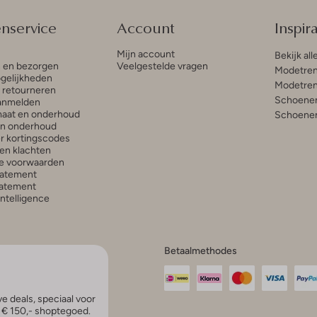
enservice
Account
Inspira
Mijn account
Bekijk all
n en bezorgen
Veelgestelde vragen
Modetren
gelijkheden
Modetren
n retourneren
Schoenen
anmelden
aat en onderhoud
Schoenen
en onderhoud
r kortingscodes
en klachten
e voorwaarden
tatement
atement
 Intelligence
Betaalmethodes
e deals, speciaal voor
p € 150,- shoptegoed.