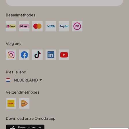
Betaalmethodes
Volg ons
Omoda
Omoda
Omoda
Omoda
Omoda
Kies je land
Instagram
Facebook
TikTok
LinkedIn
YouTube
NEDERLAND
Kies
Verzendmethodes
je
Sluit
land
Nederland
België
(Nederlands)
Download onze Omoda app
Belgique
(Français)