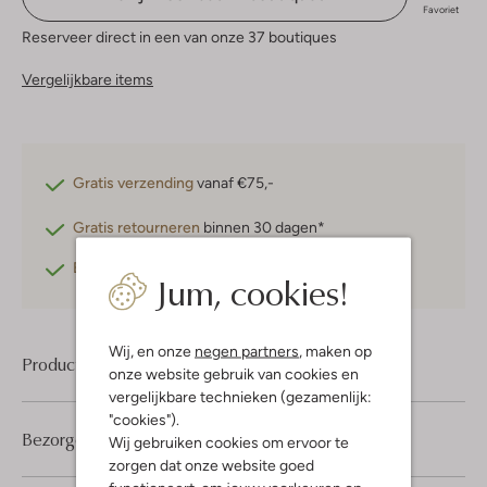
Favoriet
Reserveer direct in een van onze 37 boutiques
Vergelijkbare items
Gratis verzending
vanaf €75,-
Gratis retourneren
binnen 30 dagen*
Betaal achteraf
met Klarna
Jum, cookies!
Wij, en onze
negen partners
, maken op
Product informatie
onze website gebruik van cookies en
vergelijkbare technieken (gezamenlijk:
"cookies").
Bezorgen & retourneren
Wij gebruiken cookies om ervoor te
zorgen dat onze website goed