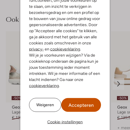
functioneert, om jouw voorkeuren op
te slaan, om inzicht te verkrijgen in
bezoekersgedrag en om een profiel op
Ook iets voor jou?
te bouwen van jouw online gedrag voor
gepersonaliseerde advertenties. Door
op "Accepteer alle cookies" te klikken,
ga je akkoord met het gebruik van alle
cookies zoals omschreven in onze
privacy-
en
cookieverklaring
.
Wil je je voorkeuren wijzigen? Via de
cookieknop onderaan de pagina kun je
jouw toestemming ieder moment
intrekken. Wil je meer informatie of een
klacht indienen? Ga naar onze
cookieverklaring
.
-50%
-30%
-50%
Accepteren
Weigeren
Geox
Geox
Geox
Lage sneakers
Lage sneakers
Lage s
€ 129,99
€ 64,99
€ 129,99
€ 90,99
€ 139,
Cookie-instellingen
+ meer kleuren
+ meer