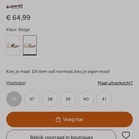
€ 129,99
€ 64,99
Kleur:
Beige
Kies je maat:
Dit item valt normaal, kies je eigen maat
Maattabel
Maat uitverkocht?
36
37
38
39
40
41
Voeg toe
Bekijk voorraad in boutiques