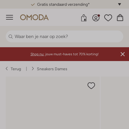
Gratis standaard verzending*
Menu
Shop nu:
jouw must-haves tot 70% korting!
Terug
Sneakers Dames