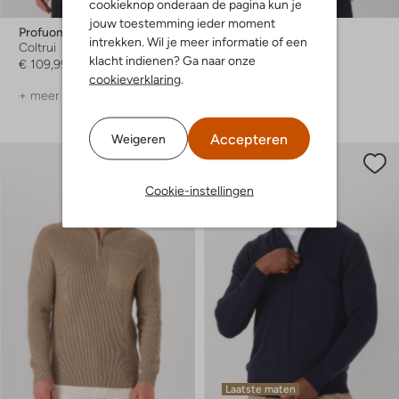
cookieknop onderaan de pagina kun je
jouw toestemming ieder moment
Profuomo
Profuomo
intrekken. Wil je meer informatie of een
Coltrui
Trui
klacht indienen? Ga naar onze
€ 109,99
€ 119,99
cookieverklaring
.
+ meer kleuren
+ meer kleuren
Accepteren
Weigeren
Cookie-instellingen
Laatste maten