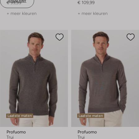
Shop hier
€ 99,99
€ 109,99
+ meer kleuren
+ meer kleuren
Laatste maten
Laatste maten
Profuomo
Profuomo
Trui
Trui