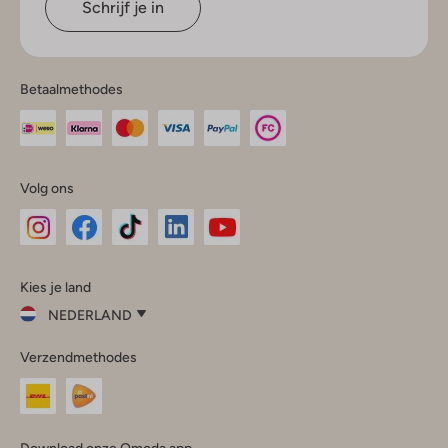
Schrijf je in
Betaalmethodes
Volg ons
Omoda
Omoda
Omoda
Omoda
Omoda
Kies je land
Instagram
Facebook
TikTok
LinkedIn
YouTube
NEDERLAND
Kies
Verzendmethodes
je
Sluit
land
Nederland
België
(Nederlands)
Download onze Omoda app