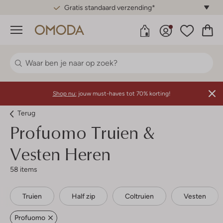
Gratis standaard verzending*
Menu
Shop nu:
jouw must-haves tot 70% korting!
Terug
Profuomo
Truien &
Vesten Heren
58 items
Truien
Half zip
Coltruien
Vesten
Profuomo