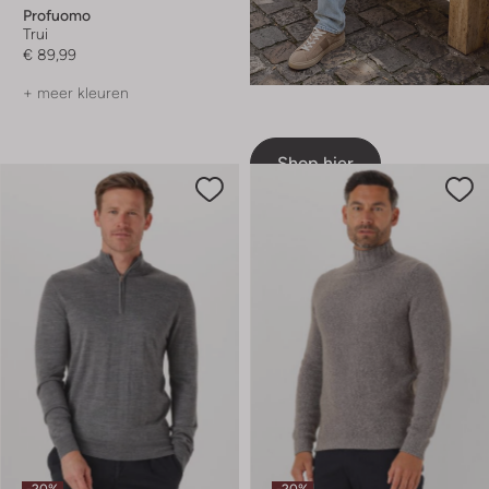
Profuomo
Trui
€ 89,99
+ meer kleuren
Shop hier
-20%
-20%