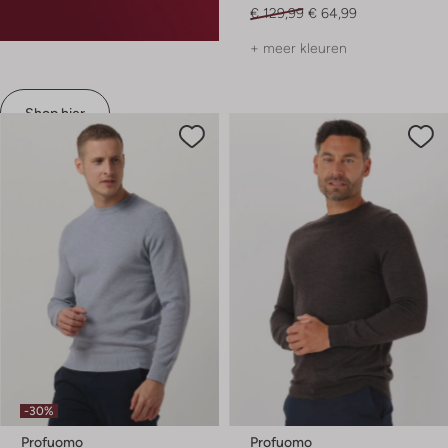
€ 129,99
€ 64,99
+ meer kleuren
Shop hier
-30%
Profuomo
Profuomo