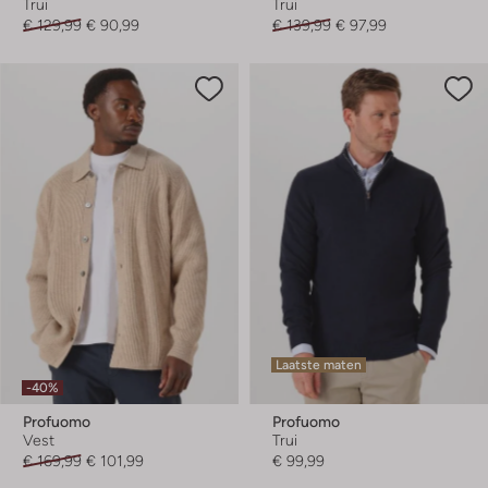
Trui
Trui
€ 129,99
€ 90,99
€ 139,99
€ 97,99
Laatste maten
-40%
Profuomo
Profuomo
Vest
Trui
€ 169,99
€ 101,99
€ 99,99