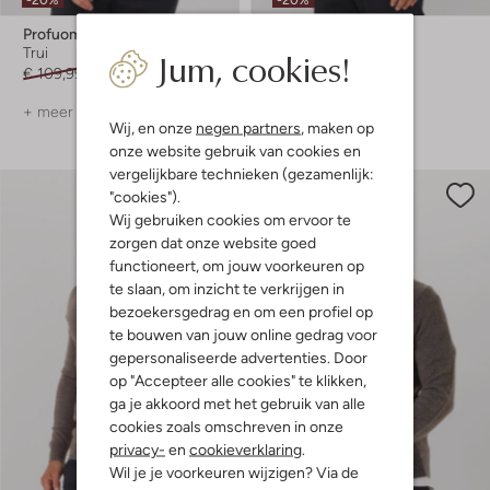
Profuomo
Profuomo
Jum, cookies!
Trui
Coltrui
€ 109,99
€ 87,99
€ 119,99
€ 95,99
+ meer kleuren
+ meer kleuren
Wij, en onze
negen partners
, maken op
onze website gebruik van cookies en
vergelijkbare technieken (gezamenlijk:
"cookies").
Wij gebruiken cookies om ervoor te
zorgen dat onze website goed
functioneert, om jouw voorkeuren op
te slaan, om inzicht te verkrijgen in
bezoekersgedrag en om een profiel op
te bouwen van jouw online gedrag voor
gepersonaliseerde advertenties. Door
op "Accepteer alle cookies" te klikken,
ga je akkoord met het gebruik van alle
cookies zoals omschreven in onze
privacy-
en
cookieverklaring
.
Wil je je voorkeuren wijzigen? Via de