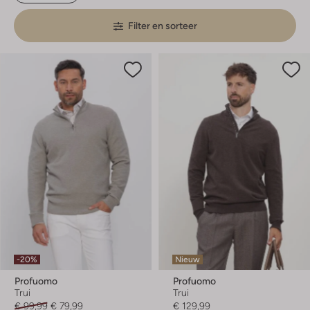
Filter en sorteer
-20%
Nieuw
Profuomo
Profuomo
Trui
Trui
€ 99,99
€ 79,99
€ 129,99