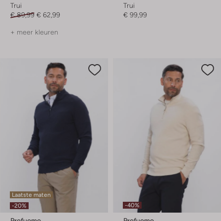
Trui
Trui
€ 89,99
€ 62,99
€ 99,99
+ meer kleuren
Laatste maten
-40%
-20%
Profuomo
Profuomo